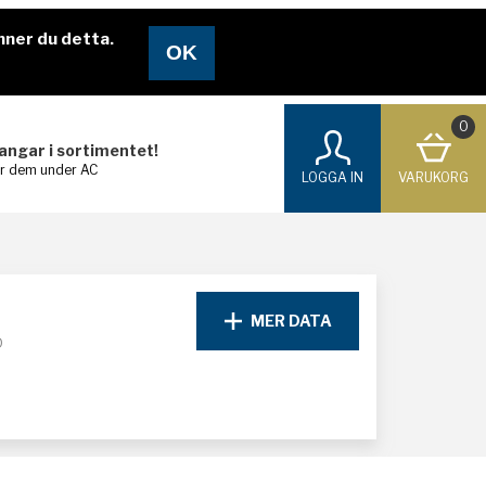
nner du detta.
0
langar i sortimentet!
ar dem under AC
LOGGA IN
VARUKORG
MER DATA
D