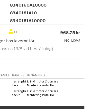
8340160A10000
8340181A10
8340181A10000
968,75 kr
ager hos leverantör
INKL.MOMS
 oss ca 19/8 vid beställning)
AMILJ
KAROSS
BENÄMNING
Terrängbil
El inkl motor 2 dörrars
täckt
Monteringssida: Hö
Terrängbil
El inkl motor 2 dörrars
täckt
Monteringssida: Hö