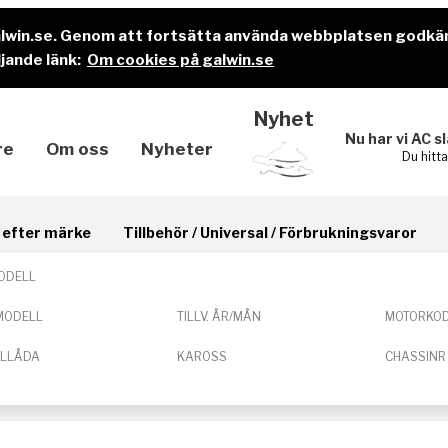
alwin.se. Genom att fortsätta använda webbplatsen godkä
jande länk:
Om cookies på galwin.se
Nyhet
Nu har vi AC s
re
Om oss
Nyheter
Du hitt
il efter märke
Tillbehör / Universal / Förbrukningsvaror
ODELL
MODELL
TILLV. ÅR/MÅN
MOTORKO
ELLÅDA
KAROSS
CHASSINR