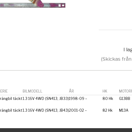
I l
(Skickas från
ERIE
BILMODELL
ÅR
HK
MOTORF
rängbil täckt
1.3 16V 4WD (SN413, JB33)
1998-09 –
80 Hk
G13BB
rängbil täckt
1.3 16V 4WD (SN413, JB43)
2001-02 –
82 Hk
M13A