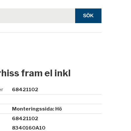
hiss fram el inkl
er
68421102
Monteringssida: Hö
68421102
8340160A10