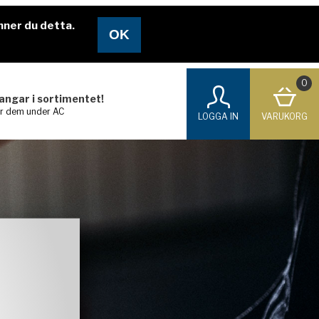
nner du detta.
0
langar i sortimentet!
ar dem under AC
LOGGA IN
VARUKORG