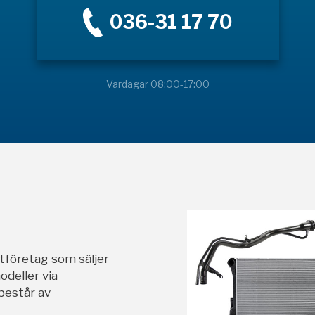
036-31 17 70
Vardagar 08:00-17:00
stföretag som säljer
odeller via
 består av