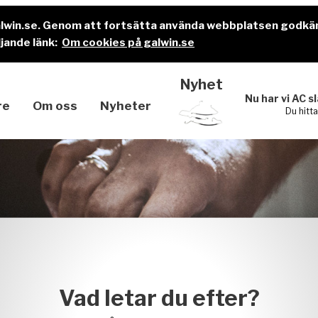
alwin.se. Genom att fortsätta använda webbplatsen godkä
jande länk:
Om cookies på galwin.se
Nyhet
Nu har vi AC s
re
Om oss
Nyheter
Du hitt
Vad letar du efter?