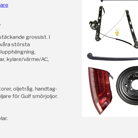
jare
r
stäckande grossist. I
 våra största
ulupphängning,
ar, kylare/värme/AC,
orer, oljetråg, handtag-
jare för Gulf smörjoljor.
lar.