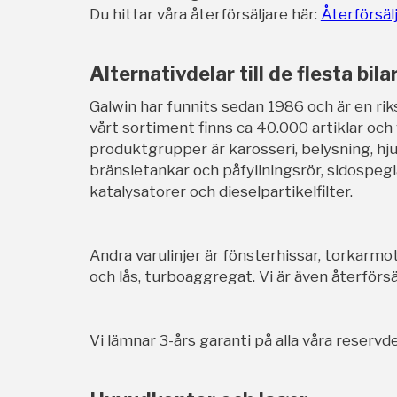
Du hittar våra återförsäljare här:
Återförsäl
Alternativdelar till de flesta bila
Galwin har funnits sedan 1986 och är en rik
vårt sortiment finns ca 40.000 artiklar och
produktgrupper är karosseri, belysning, hj
bränsletankar och påfyllningsrör, sidospegl
katalysatorer och dieselpartikelfilter.
Andra varulinjer är fönsterhissar, torkarmot
och lås, turboaggregat. Vi är även återförsäl
Vi lämnar 3-års garanti på alla våra reservde