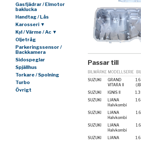
Gasfjädrar / Elmotor
baklucka
Handtag / Lås
Karosseri ▼
Kyl / Värme / Ac ▼
Oljetråg
Parkeringssensor /
Backkamera
Sidospeglar
Passar till
Spjällhus
BILMÄRKE
MODELLSERIE
BI
Torkare / Spolning
SUZUKI
GRAND
1.6
Turbo
VITARA II
(J
Övrigt
SUZUKI
IGNIS II
1.
SUZUKI
LIANA
1.
Halvkombi
SUZUKI
LIANA
1.
Halvkombi
SUZUKI
LIANA
1.
Halvkombi
SUZUKI
LIANA
1.6