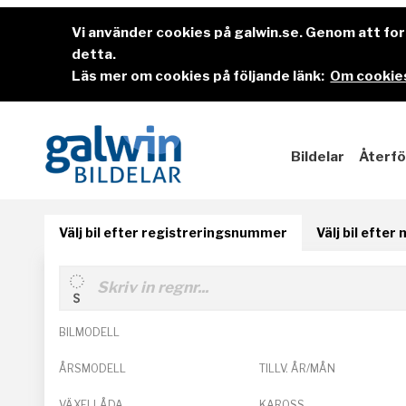
Vi använder cookies på galwin.se. Genom att f
detta.
Läs mer om cookies på följande länk:
Om cookies
Bildelar
Återfö
Välj bil efter registreringsnummer
Välj bil efter
BILMODELL
ÅRSMODELL
TILLV. ÅR/MÅN
VÄXELLÅDA
KAROSS