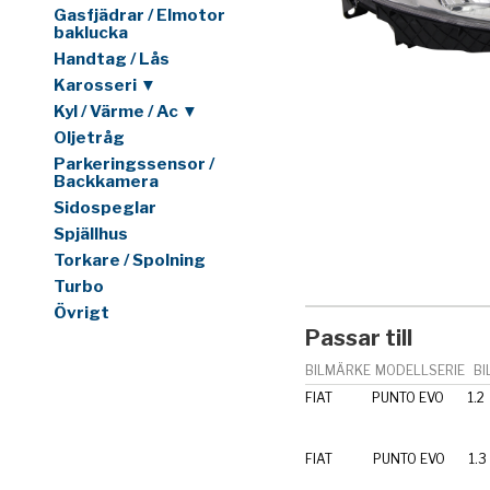
Gasfjädrar / Elmotor
baklucka
Handtag / Lås
Karosseri ▼
Kyl / Värme / Ac ▼
Oljetråg
Parkeringssensor /
Backkamera
Sidospeglar
Spjällhus
Torkare / Spolning
Turbo
Övrigt
Passar till
BILMÄRKE
MODELLSERIE
BI
FIAT
PUNTO EVO
1.2
FIAT
PUNTO EVO
1.3