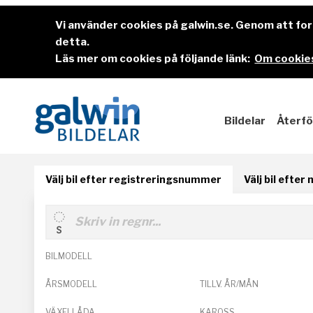
Vi använder cookies på galwin.se. Genom att f
detta.
Läs mer om cookies på följande länk:
Om cookies
Bildelar
Återfö
Välj bil efter registreringsnummer
Välj bil efter
BILMODELL
ÅRSMODELL
TILLV. ÅR/MÅN
VÄXELLÅDA
KAROSS