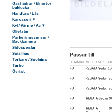
Gasfjädrar / Elmotor
baklucka
Handtag / Lås
Karosseri ▼
Kyl / Värme / Ac ▼
Oljetråg
Parkeringssensor /
Backkamera
Sidospeglar
Spjällhus
Passar till
Torkare / Spolning
BILMÄRKE
MODELLSERIE
BI
Turbo
FIAT
REGATA Sedan
10
Övrigt
FIAT
REGATA Sedan
85
FIAT
REGATA Sedan
85
FIAT
REGATA Sedan
90
FIAT
REGATA
90