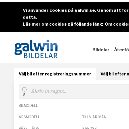
Vi använder cookies på galwin.se. Genom att f
detta.
Läs mer om cookies på följande länk:
Om cookies
Bildelar
Återfö
Välj bil efter registreringsnummer
Välj bil efter
BILMODELL
ÅRSMODELL
TILLV. ÅR/MÅN
VÄXELLÅDA
KAROSS