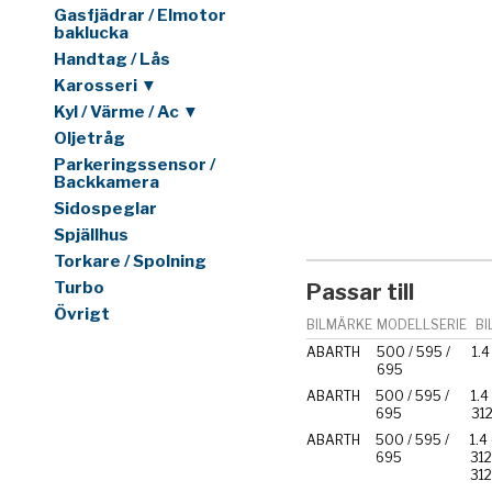
Gasfjädrar / Elmotor
baklucka
Handtag / Lås
Karosseri ▼
Kyl / Värme / Ac ▼
Oljetråg
Parkeringssensor /
Backkamera
Sidospeglar
Spjällhus
Torkare / Spolning
Turbo
Passar till
Övrigt
BILMÄRKE
MODELLSERIE
BI
ABARTH
500 / 595 /
1.
695
ABARTH
500 / 595 /
1.4
695
31
ABARTH
500 / 595 /
1.4
695
312
31