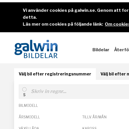
Vi använder cookies på galwin.se. Genom att f
detta.
Läs mer om cookies på följande länk:
Om cookies
Bildelar
Återfö
Välj bil efter registreringsnummer
Välj bil efter
BILMODELL
ÅRSMODELL
TILLV. ÅR/MÅN
VÄXELLÅDA
KAROSS