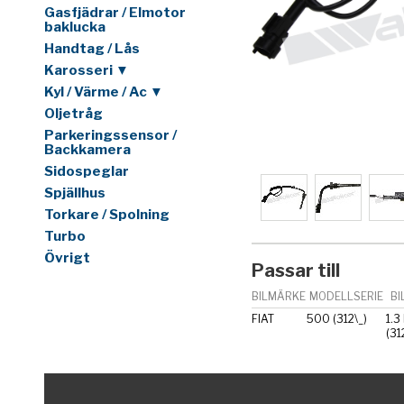
Gasfjädrar / Elmotor
baklucka
Handtag / Lås
Karosseri ▼
Kyl / Värme / Ac ▼
Oljetråg
Parkeringssensor /
Backkamera
Sidospeglar
Spjällhus
Torkare / Spolning
Turbo
Övrigt
Passar till
BILMÄRKE
MODELLSERIE
BI
FIAT
500 (312\_)
1.3
(31