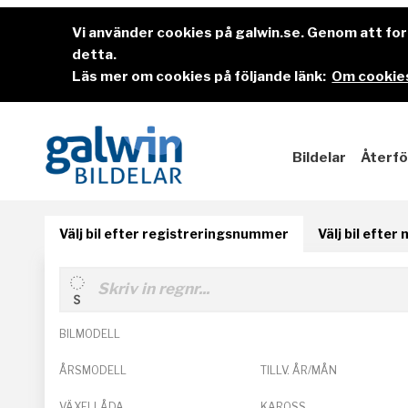
Vi använder cookies på galwin.se. Genom att f
detta.
Läs mer om cookies på följande länk:
Om cookies
Bildelar
Återfö
Välj bil efter registreringsnummer
Välj bil efter
BILMODELL
ÅRSMODELL
TILLV. ÅR/MÅN
VÄXELLÅDA
KAROSS