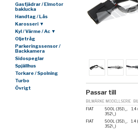
Gasfjädrar / Elmotor
baklucka
Handtag / Lås
Karosseri ▼
Kyl / Värme / Ac ▼
Oljetråg
Parkeringssensor /
Backkamera
Sidospeglar
Spjällhus
Torkare / Spolning
Turbo
Övrigt
Passar till
BILMÄRKE
MODELLSERIE
BI
FIAT
500L (351\_,
1.4
352\_)
FIAT
500L (351\_,
1.4
352\_)