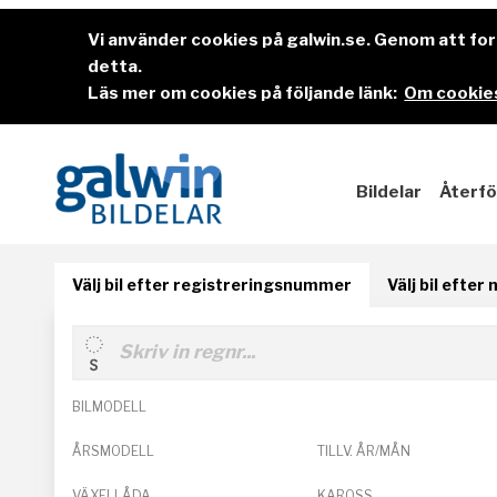
Vi använder cookies på galwin.se. Genom att f
detta.
Läs mer om cookies på följande länk:
Om cookies
Bildelar
Återfö
Välj bil efter registreringsnummer
Välj bil efter
BILMODELL
ÅRSMODELL
TILLV. ÅR/MÅN
VÄXELLÅDA
KAROSS