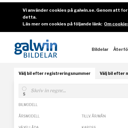
Vi använder cookies på galwin.se. Genom att f
detta.
Läs mer om cookies på följande länk:
Om cookies
Bildelar
Återfö
Välj bil efter registreringsnummer
Välj bil efter
BILMODELL
ÅRSMODELL
TILLV. ÅR/MÅN
VÄXELLÅDA
KAROSS