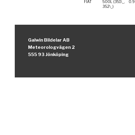
FIAT
500L (351\_,
0.9
352\_)
Galwin Bildelar AB
Meteorologvägen 2
555 93 Jönköping