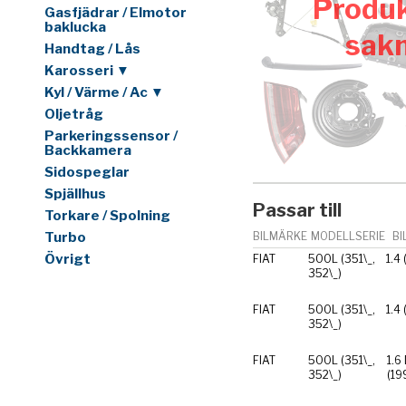
Produk
Gasfjädrar / Elmotor
baklucka
sak
Handtag / Lås
Karosseri ▼
Kyl / Värme / Ac ▼
Oljetråg
Parkeringssensor /
Backkamera
Sidospeglar
Spjällhus
Passar till
Torkare / Spolning
Turbo
BILMÄRKE
MODELLSERIE
BI
Övrigt
FIAT
500L (351\_,
1.4
352\_)
FIAT
500L (351\_,
1.4
352\_)
FIAT
500L (351\_,
1.6
352\_)
(19