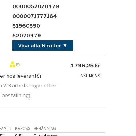
0000052070479
0000071777164
51960590
52070479
Visa alla 6 rader ▼
1 796,25 kr
ger hos leverantör
INKL.MOMS
a 2-3 arbetsdagar efter
beställning)
AMILJ
KAROSS
BENÄMNING