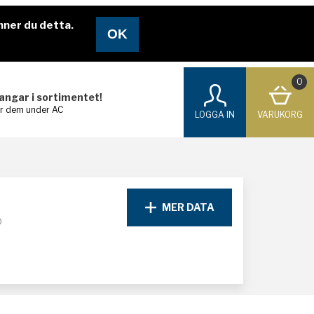
nner du detta.
0
langar i sortimentet!
ar dem under AC
LOGGA IN
VARUKORG
MER DATA
D