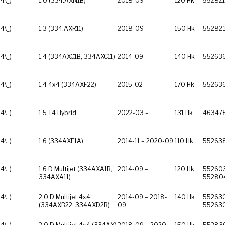
4\_)
1.0 (334.AXN1B)
2018-09 –
120 Hk
552821
4\_)
1.3 (334.AXR11)
2018-09 –
150 Hk
55282
4\_)
1.4 (334AXC1B, 334AXC11)
2014-09 –
140 Hk
55263
4\_)
1.4 4x4 (334AXF22)
2015-02 –
170 Hk
55263
4\_)
1.5 T4 Hybrid
2022-03 –
131 Hk
46347
4\_)
1.6 (334AXE1A)
2014-11 – 2020-09
110 Hk
55263
4\_)
1.6 D Multijet (334AXA1B,
2014-09 –
120 Hk
55260
334AXA11)
55280
4\_)
2.0 D Multijet 4x4
2014-09 – 2018-
140 Hk
55263
(334AXB22, 334AXD2B)
09
55263