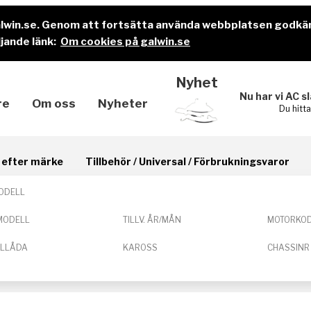
alwin.se. Genom att fortsätta använda webbplatsen godkä
jande länk:
Om cookies på galwin.se
Nyhet
Nu har vi AC s
re
Om oss
Nyheter
Du hitt
il efter märke
Tillbehör / Universal / Förbrukningsvaror
ODELL
MODELL
TILLV. ÅR/MÅN
MOTORKO
ELLÅDA
KAROSS
CHASSINR