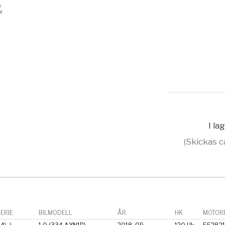
I la
(Skickas c
ERIE
BILMODELL
ÅR
HK
MOTORF