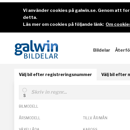
Vi använder cookies på galwin.se. Genom att f
detta.
Läs mer om cookies på följande länk:
Om cookies
Bildelar
Återfö
Välj bil efter registreringsnummer
Välj bil efter
BILMODELL
ÅRSMODELL
TILLV. ÅR/MÅN
VÄXELLÅDA
KAROSS