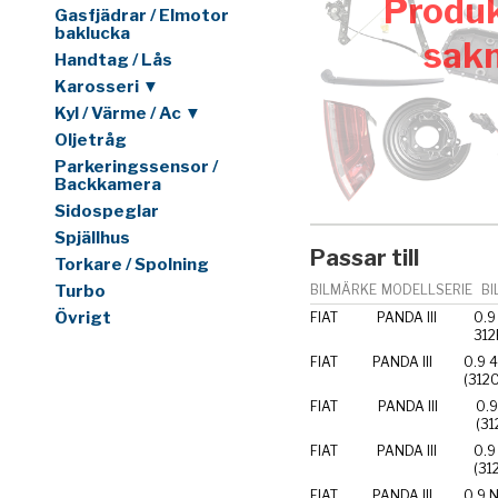
Produk
Gasfjädrar / Elmotor
baklucka
sak
Handtag / Lås
Karosseri ▼
Kyl / Värme / Ac ▼
Oljetråg
Parkeringssensor /
Backkamera
Sidospeglar
Spjällhus
Passar till
Torkare / Spolning
Turbo
BILMÄRKE
MODELLSERIE
BI
Övrigt
FIAT
PANDA III
0.9
312
FIAT
PANDA III
0.9 
(312
FIAT
PANDA III
0.9
(31
FIAT
PANDA III
0.9
(31
FIAT
PANDA III
0.9 N