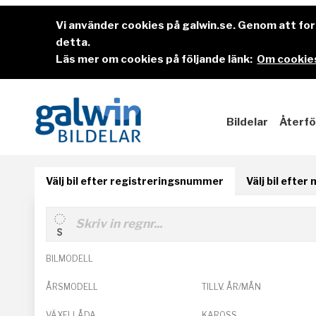
Vi använder cookies på galwin.se. Genom att f
detta.
Läs mer om cookies på följande länk:
Om cookies
Bildelar
Återfö
Välj bil efter registreringsnummer
Välj bil efter
BILMODELL
ÅRSMODELL
TILLV. ÅR/MÅN
VÄXELLÅDA
KAROSS