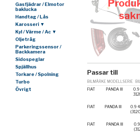
Produk
Gasfjädrar / Elmotor
baklucka
sak
Handtag / Lås
Karosseri ▼
Kyl / Värme / Ac ▼
Oljetråg
Parkeringssensor /
Backkamera
Sidospeglar
Spjällhus
Passar till
Torkare / Spolning
Turbo
BILMÄRKE
MODELLSERIE
BI
Övrigt
FIAT
PANDA III
0.9
312
FIAT
PANDA III
0.9 
(312
FIAT
PANDA III
0.9
(31