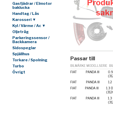
Produk
Gasfjädrar / Elmotor
baklucka
sak
Handtag / Lås
Karosseri ▼
Kyl / Värme / Ac ▼
Oljetråg
Parkeringssensor /
Backkamera
Sidospeglar
Spjällhus
Passar till
Torkare / Spolning
Turbo
BILMÄRKE
MODELLSERIE
BI
Övrigt
FIAT
PANDA III
0.9
(3
FIAT
PANDA III
1.2
FIAT
PANDA III
1.3 
(312
FIAT
PANDA III
1.3
(31