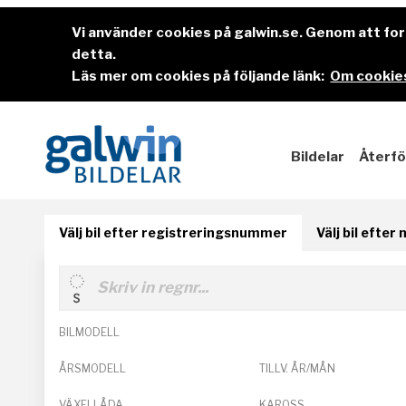
Vi använder cookies på galwin.se. Genom att f
detta.
Läs mer om cookies på följande länk:
Om cookies
Bildelar
Återfö
Välj bil efter registreringsnummer
Välj bil efter
BILMODELL
ÅRSMODELL
TILLV. ÅR/MÅN
VÄXELLÅDA
KAROSS