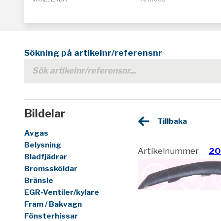
Sökning på artikelnr/referensnr
Bildelar
Tillbaka
Avgas
Belysning
Artikelnummer
20
Bladfjädrar
Bromssköldar
Bränsle
EGR-Ventiler/kylare
Fram / Bakvagn
Fönsterhissar