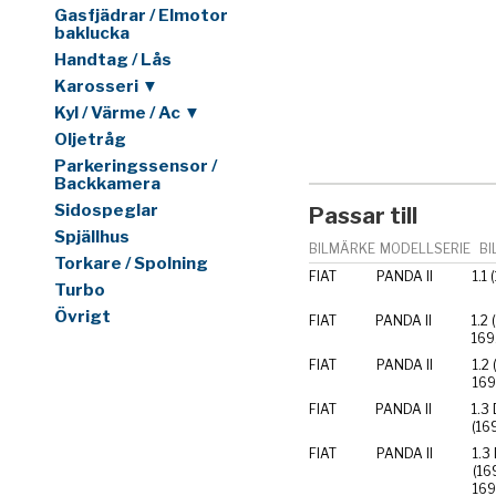
Gasfjädrar / Elmotor
baklucka
Handtag / Lås
Karosseri ▼
Kyl / Värme / Ac ▼
Oljetråg
Parkeringssensor /
Backkamera
Sidospeglar
Passar till
Spjällhus
BILMÄRKE
MODELLSERIE
BI
Torkare / Spolning
FIAT
PANDA II
1.1
Turbo
Övrigt
FIAT
PANDA II
1.2
169
FIAT
PANDA II
1.2
16
FIAT
PANDA II
1.3 
(16
FIAT
PANDA II
1.3
(16
16