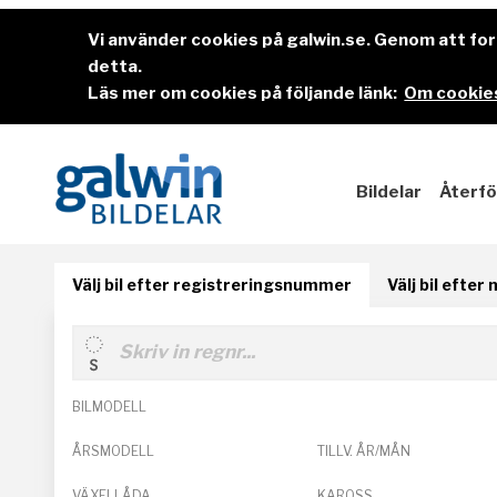
Vi använder cookies på galwin.se. Genom att f
detta.
Läs mer om cookies på följande länk:
Om cookies
Bildelar
Återfö
Välj bil efter registreringsnummer
Välj bil efter
BILMODELL
ÅRSMODELL
TILLV. ÅR/MÅN
VÄXELLÅDA
KAROSS