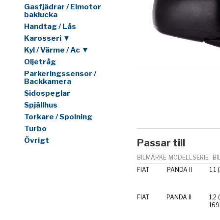
Gasfjädrar / Elmotor
baklucka
Handtag / Lås
Karosseri ▼
Kyl / Värme / Ac ▼
Oljetråg
Parkeringssensor /
Backkamera
Sidospeglar
Spjällhus
Torkare / Spolning
Turbo
Övrigt
Passar till
BILMÄRKE
MODELLSERIE
BI
FIAT
PANDA II
1.1
FIAT
PANDA II
1.2
169