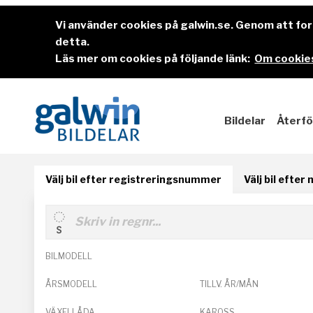
Vi använder cookies på galwin.se. Genom att f
detta.
Läs mer om cookies på följande länk:
Om cookies
Bildelar
Återfö
Välj bil efter registreringsnummer
Välj bil efter
BILMODELL
ÅRSMODELL
TILLV. ÅR/MÅN
VÄXELLÅDA
KAROSS