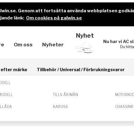
alwin.se. Genom att fortsätta använda webbplatsen godkä
jande länk:
Om cookies på galwin.se
Nyhet
Nu har vi AC s
re
Om oss
Nyheter
Du hitt
il efter märke
Tillbehör / Universal / Förbrukningsvaror
ODELL
MODELL
TILLV. ÅR/MÅN
MOTORKO
ELLÅDA
KAROSS
CHASSINR