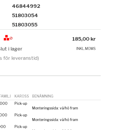
46844992
51803054
51803055
185,00 kr
lut i lager
INKL.MOMS
s för leveranstid)
AMILJ
KAROSS
BENÄMNING
.000
Pick-up
Monteringssida: vä/hö fram
.000
Pick-up
Monteringssida: vä/hö fram
000
Pick-up