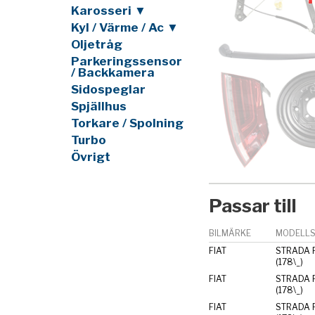
Karosseri ▼
Kyl / Värme / Ac ▼
Oljetråg
Parkeringssensor
/ Backkamera
Sidospeglar
Spjällhus
Torkare / Spolning
Turbo
Övrigt
Passar till
BILMÄRKE
MODELLS
FIAT
STRADA P
(178\_)
FIAT
STRADA P
(178\_)
FIAT
STRADA P