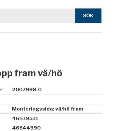
opp fram vä/hö
er
2007998-0
Monteringssida: vä/hö fram
46539531
46844990