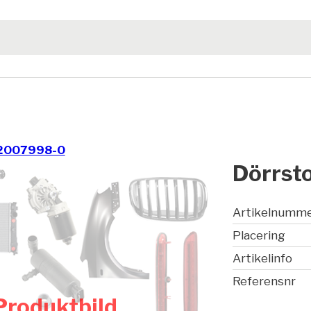
2007998-0
Dörrst
Artikelnumm
Placering
Artikelinfo
Referensnr
Produktbild