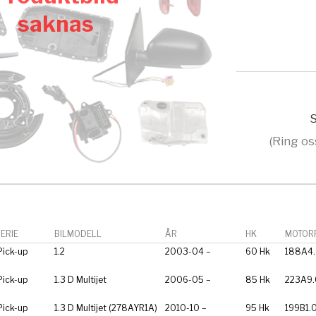
saknas
S
(Ring os
ERIE
BILMODELL
ÅR
HK
MOTORF
ick-up
1.2
2003-04 –
60 Hk
188A4
ick-up
1.3 D Multijet
2006-05 –
85 Hk
223A9
ick-up
1.3 D Multijet (278AYR1A)
2010-10 –
95 Hk
199B1.