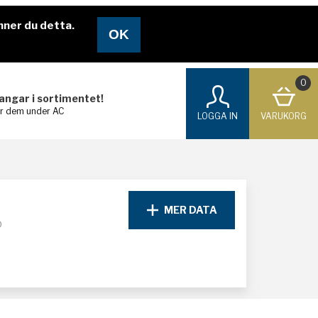
nner du detta.
0
langar i sortimentet!
ar dem under AC
LOGGA IN
VARUKORG
MER DATA
D