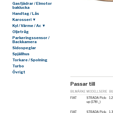
Gasfjädrar / Elmotor
baklucka
Handtag / Lås
Karosseri ▼
Kyl / Värme / Ac ▼
Oljetråg
Parkeringssensor /
Backkamera
Sidospeglar
Spjällhus
Torkare / Spolning
Turbo
Övrigt
Passar till
BILMÄRKE
MODELLSERIE
BI
FIAT
STRADA Pick-
1.
up (178\_)
FIAT
STRADA Pick-
1.