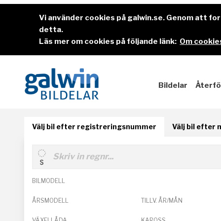
Vi använder cookies på galwin.se. Genom att f
detta.
Läs mer om cookies på följande länk:
Om cookies
Bildelar
Återfö
Välj bil efter registreringsnummer
Välj bil efter
BILMODELL
ÅRSMODELL
TILLV. ÅR/MÅN
VÄXELLÅDA
KAROSS