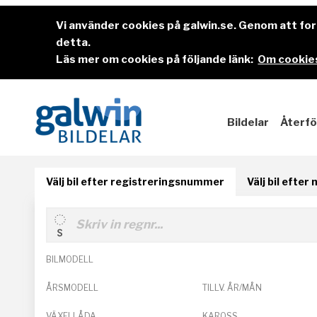
Vi använder cookies på galwin.se. Genom att f
detta.
Läs mer om cookies på följande länk:
Om cookies
Bildelar
Återfö
Välj bil efter registreringsnummer
Välj bil efter
BILMODELL
ÅRSMODELL
TILLV. ÅR/MÅN
VÄXELLÅDA
KAROSS