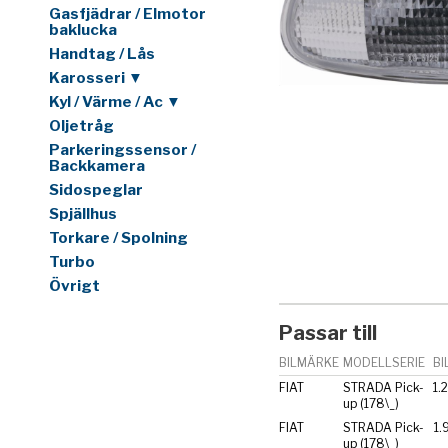
Gasfjädrar / Elmotor
baklucka
Handtag / Lås
Karosseri ▼
Kyl / Värme / Ac ▼
Oljetråg
Parkeringssensor /
Backkamera
Sidospeglar
Spjällhus
Torkare / Spolning
Turbo
Övrigt
Passar till
BILMÄRKE
MODELLSERIE
BI
FIAT
STRADA Pick-
1.
up (178\_)
FIAT
STRADA Pick-
1.
up (178\_)