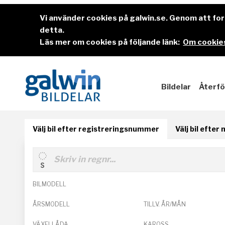
Vi använder cookies på galwin.se. Genom att f
detta.
Läs mer om cookies på följande länk:
Om cookies
Bildelar
Återfö
Välj bil efter registreringsnummer
Välj bil efter
BILMODELL
ÅRSMODELL
TILLV. ÅR/MÅN
VÄXELLÅDA
KAROSS