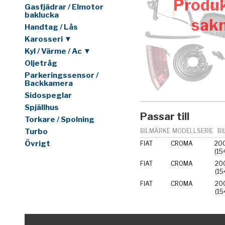
Produk
Gasfjädrar / Elmotor
baklucka
sak
Handtag / Lås
Karosseri ▼
Kyl / Värme / Ac ▼
Oljetråg
Parkeringssensor /
Backkamera
Sidospeglar
Spjällhus
Passar till
Torkare / Spolning
Turbo
BILMÄRKE
MODELLSERIE
BI
Övrigt
FIAT
CROMA
200
(15
FIAT
CROMA
200
FIAT
CROMA
200