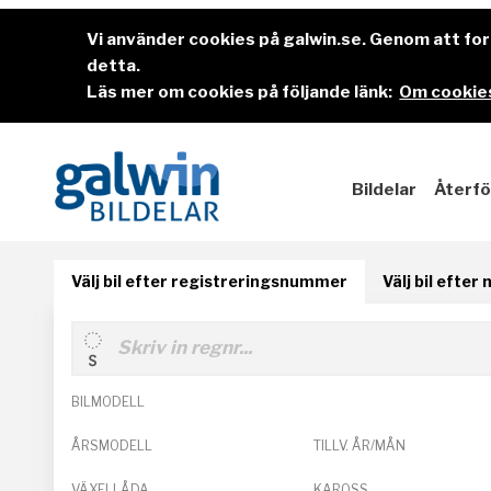
Vi använder cookies på galwin.se. Genom att f
detta.
Läs mer om cookies på följande länk:
Om cookies
Bildelar
Återfö
Välj bil efter registreringsnummer
Välj bil efter
BILMODELL
ÅRSMODELL
TILLV. ÅR/MÅN
VÄXELLÅDA
KAROSS