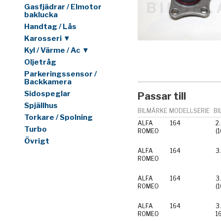
Gasfjädrar / Elmotor
baklucka
Handtag / Lås
Karosseri ▼
Kyl / Värme / Ac ▼
Oljetråg
Parkeringssensor /
Backkamera
Sidospeglar
Passar till
Spjällhus
BILMÄRKE
MODELLSERIE
BI
Torkare / Spolning
ALFA
164
2
Turbo
ROMEO
(
Övrigt
ALFA
164
3
ROMEO
ALFA
164
3
ROMEO
ALFA
164
3
ROMEO