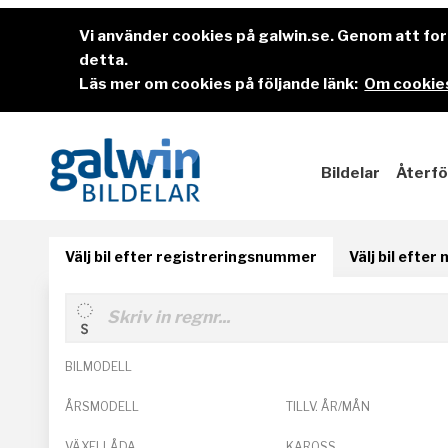
Vi använder cookies på galwin.se. Genom att f
detta.
Läs mer om cookies på följande länk:
Om cookies
Bildelar
Återfö
Välj bil efter registreringsnummer
Välj bil efter
BILMODELL
ÅRSMODELL
TILLV. ÅR/MÅN
VÄXELLÅDA
KAROSS