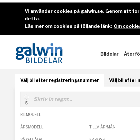
Vi använder cookies på galwin.se. Genom att f
detta.
Läs mer om cookies på följande länk:
Om cookies
Bildelar
Återfö
Välj bil efter registreringsnummer
Välj bil efter
BILMODELL
ÅRSMODELL
TILLV. ÅR/MÅN
VÄXELLÅDA
KAROSS