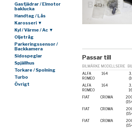
Gasfjädrar / Elmotor
baklucka
Handtag / Lås
Karosseri ▼
Kyl / Värme / Ac ▼
Oljetråg
Parkeringssensor /
Backkamera
Sidospeglar
Passar till
Spjällhus
BILMÄRKE
MODELLSERIE
BI
Torkare / Spolning
ALFA
164
3.
Turbo
ROMEO
(
Övrigt
ALFA
164
3
ROMEO
FIAT
CROMA
200
(15
FIAT
CROMA
200
FIAT
CROMA
200