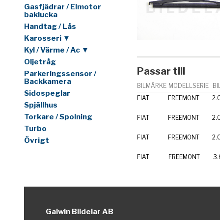
Gasfjädrar / Elmotor
baklucka
Handtag / Lås
Karosseri ▼
Kyl / Värme / Ac ▼
Oljetråg
Passar till
Parkeringssensor /
Backkamera
BILMÄRKE
MODELLSERIE
BI
Sidospeglar
FIAT
FREEMONT
2.
Spjällhus
Torkare / Spolning
FIAT
FREEMONT
2.
Turbo
FIAT
FREEMONT
2.
Övrigt
FIAT
FREEMONT
3.
Galwin Bildelar AB