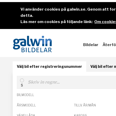
Vi använder cookies på galwin.se. Genom att f
detta.
Läs mer om cookies på följande länk:
Om cookies
Bildelar
Återfö
Välj bil efter registreringsnummer
Välj bil efter
BILMODELL
ÅRSMODELL
TILLV. ÅR/MÅN
VÄXELLÅDA
KAROSS