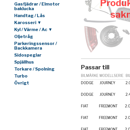
Produk
Gasfjädrar / Elmotor
baklucka
sak
Handtag / Lås
Karosseri ▼
Kyl / Värme / Ac ▼
Oljetråg
Parkeringssensor /
Backkamera
Sidospeglar
Spjällhus
Passar till
Torkare / Spolning
Turbo
BILMÄRKE
MODELLSERIE
BI
Övrigt
DODGE
JOURNEY
2.
DODGE
JOURNEY
2.
FIAT
FREEMONT
2.
FIAT
FREEMONT
2.
FIAT
FREEMONT
2.