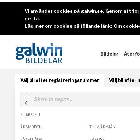
Vi använder cookies på galwin.se. Genom att f
detta.
Läs mer om cookies på följande länk:
Om cookies
Bildelar
Återfö
Välj bil efter registreringsnummer
Välj bil efter
BILMODELL
ÅRSMODELL
TILLV. ÅR/MÅN
VÄXELLÅDA
KAROSS