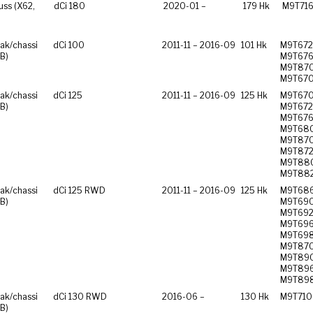
ss (X62,
dCi 180
2020-01 –
179 Hk
M9T71
ak/chassi
dCi 100
2011-11 – 2016-09
101 Hk
M9T672
B)
M9T676
M9T870
M9T67
ak/chassi
dCi 125
2011-11 – 2016-09
125 Hk
M9T670
B)
M9T672
M9T676
M9T680
M9T870
M9T872
M9T880
M9T88
ak/chassi
dCi 125 RWD
2011-11 – 2016-09
125 Hk
M9T686
B)
M9T690
M9T692
M9T696
M9T698
M9T870
M9T890
M9T896
M9T89
ak/chassi
dCi 130 RWD
2016-06 –
130 Hk
M9T710
B)