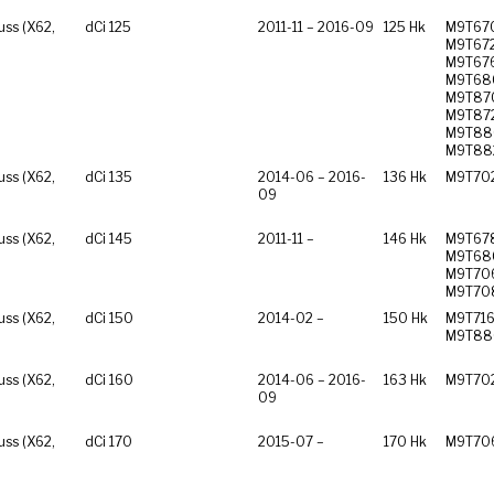
ss (X62,
dCi 125
2011-11 – 2016-09
125 Hk
M9T67
M9T672
M9T676
M9T68
M9T87
M9T872
M9T88
M9T88
ss (X62,
dCi 135
2014-06 – 2016-
136 Hk
M9T70
09
ss (X62,
dCi 145
2011-11 –
146 Hk
M9T67
M9T68
M9T70
M9T70
ss (X62,
dCi 150
2014-02 –
150 Hk
M9T716
M9T88
ss (X62,
dCi 160
2014-06 – 2016-
163 Hk
M9T70
09
ss (X62,
dCi 170
2015-07 –
170 Hk
M9T70