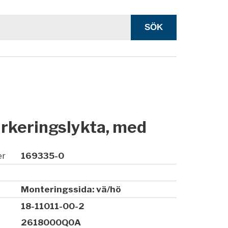
rkeringslykta, med
er
169335-0
Monteringssida: vä/hö
18-11011-00-2
2618000Q0A