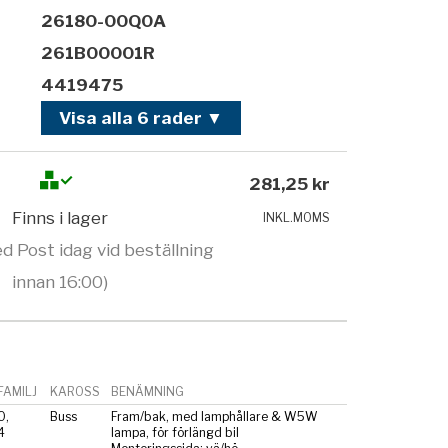
26180-00Q0A
261B00001R
4419475
Visa alla 6 rader ▼
281,25 kr
Finns i lager
INKL.MOMS
d Post idag vid beställning
innan 16:00)
AMILJ
KAROSS
BENÄMNING
0,
Buss
Fram/bak, med lamphållare & W5W
4
lampa, för förlängd bil