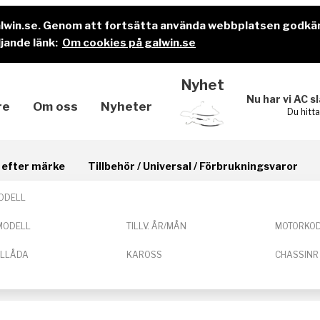
alwin.se. Genom att fortsätta använda webbplatsen godkä
jande länk:
Om cookies på galwin.se
Nyhet
Nu har vi AC s
re
Om oss
Nyheter
Du hitt
il efter märke
Tillbehör / Universal / Förbrukningsvaror
ODELL
MODELL
TILLV. ÅR/MÅN
MOTORKO
ELLÅDA
KAROSS
CHASSINR