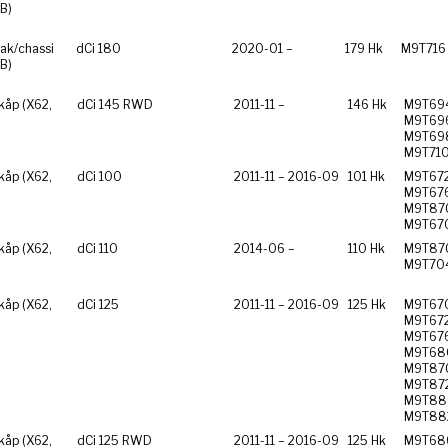
B)
ak/chassi
dCi 180
2020-01 –
179 Hk
M9T716
B)
åp (X62,
dCi 145 RWD
2011-11 –
146 Hk
M9T69
M9T69
M9T69
M9T71
åp (X62,
dCi 100
2011-11 – 2016-09
101 Hk
M9T672
M9T676
M9T87
M9T67
åp (X62,
dCi 110
2014-06 –
110 Hk
M9T87
M9T70
åp (X62,
dCi 125
2011-11 – 2016-09
125 Hk
M9T67
M9T672
M9T676
M9T68
M9T87
M9T872
M9T88
M9T88
åp (X62,
dCi 125 RWD
2011-11 – 2016-09
125 Hk
M9T68