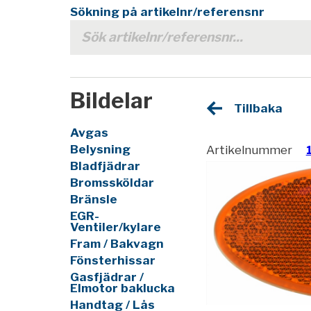
Sökning på artikelnr/referensnr
Bildelar
Tillbaka
Avgas
Belysning
Artikelnummer
Bladfjädrar
Bromssköldar
Bränsle
EGR-
Ventiler/kylare
Fram / Bakvagn
Fönsterhissar
Gasfjädrar /
Elmotor baklucka
Handtag / Lås