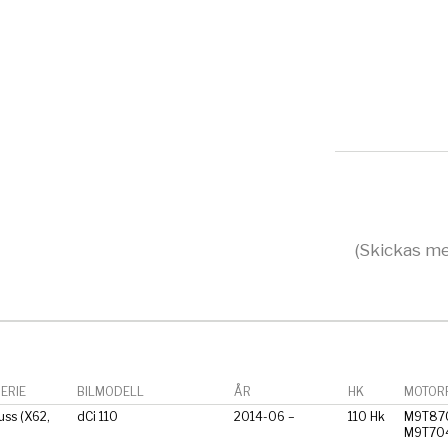
(Skickas me
ERIE
BILMODELL
ÅR
HK
MOTORF
ss (X62,
dCi 110
2014-06 –
110 Hk
M9T87
M9T70