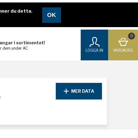
nner du detta.
0
langar i sortimentet!
ar dem under AC
LOGGA IN
VARUKORG
MER DATA
D