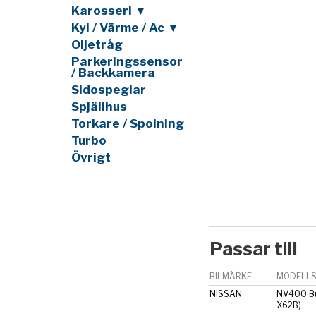
Karosseri ▼
Kyl / Värme / Ac ▼
Oljetråg
Parkeringssensor
/ Backkamera
Sidospeglar
Spjällhus
Torkare / Spolning
Turbo
Övrigt
Passar till
BILMÄRKE
MODELLS
NISSAN
NV400 Bu
X62B)