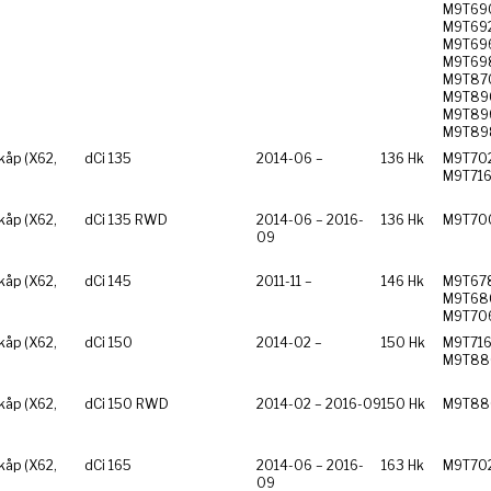
M9T69
M9T692
M9T69
M9T69
M9T87
M9T89
M9T89
M9T89
åp (X62,
dCi 135
2014-06 –
136 Hk
M9T702
M9T71
åp (X62,
dCi 135 RWD
2014-06 – 2016-
136 Hk
M9T70
09
åp (X62,
dCi 145
2011-11 –
146 Hk
M9T67
M9T68
M9T70
åp (X62,
dCi 150
2014-02 –
150 Hk
M9T716
M9T88
åp (X62,
dCi 150 RWD
2014-02 – 2016-09
150 Hk
M9T88
åp (X62,
dCi 165
2014-06 – 2016-
163 Hk
M9T70
09