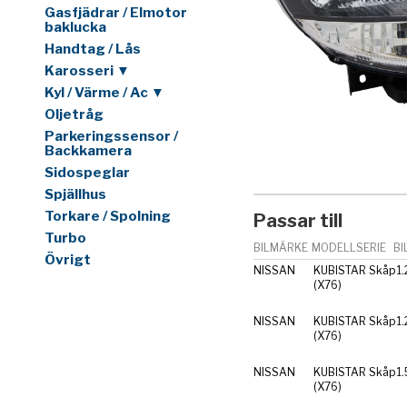
Gasfjädrar / Elmotor
baklucka
Handtag / Lås
Karosseri ▼
Kyl / Värme / Ac ▼
Oljetråg
Parkeringssensor /
Backkamera
Sidospeglar
Spjällhus
Torkare / Spolning
Passar till
Turbo
BILMÄRKE
MODELLSERIE
BI
Övrigt
NISSAN
KUBISTAR Skåp
1.
(X76)
NISSAN
KUBISTAR Skåp
1
(X76)
NISSAN
KUBISTAR Skåp
1.
(X76)