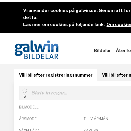
Vi använder cookies på galwin.se. Genom att f
detta.
Läs mer om cookies på följande länk:
Om cookies
Bildelar
Återfö
Välj bil efter registreringsnummer
Välj bil efter
BILMODELL
ÅRSMODELL
TILLV. ÅR/MÅN
VÄXELLÅDA
KAROSS