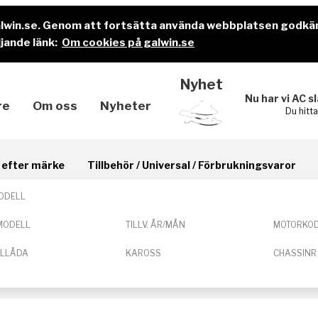
alwin.se. Genom att fortsätta använda webbplatsen godkä
jande länk:
Om cookies på galwin.se
Nyhet
Nu har vi AC s
re
Om oss
Nyheter
Du hitt
il efter märke
Tillbehör / Universal / Förbrukningsvaror
ODELL
MODELL
TILLV. ÅR/MÅN
MOTORKO
ELLÅDA
KAROSS
CHASSINR