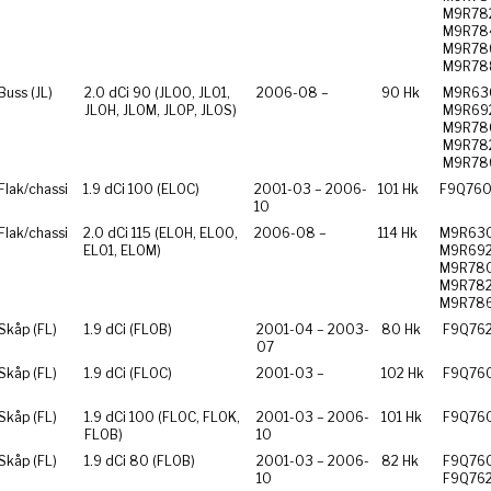
M9R78
M9R78
M9R78
M9R78
Buss (JL)
2.0 dCi 90 (JL00, JL01,
2006-08 –
90 Hk
M9R63
JL0H, JL0M, JL0P, JL0S)
M9R69
M9R78
M9R78
M9R78
Flak/chassi
1.9 dCi 100 (EL0C)
2001-03 – 2006-
101 Hk
F9Q76
10
Flak/chassi
2.0 dCi 115 (EL0H, EL00,
2006-08 –
114 Hk
M9R630
EL01, EL0M)
M9R692
M9R780
M9R782
M9R78
 Skåp (FL)
1.9 dCi (FL0B)
2001-04 – 2003-
80 Hk
F9Q76
07
 Skåp (FL)
1.9 dCi (FL0C)
2001-03 –
102 Hk
F9Q76
 Skåp (FL)
1.9 dCi 100 (FL0C, FL0K,
2001-03 – 2006-
101 Hk
F9Q76
FL0B)
10
 Skåp (FL)
1.9 dCi 80 (FL0B)
2001-03 – 2006-
82 Hk
F9Q760
10
F9Q76