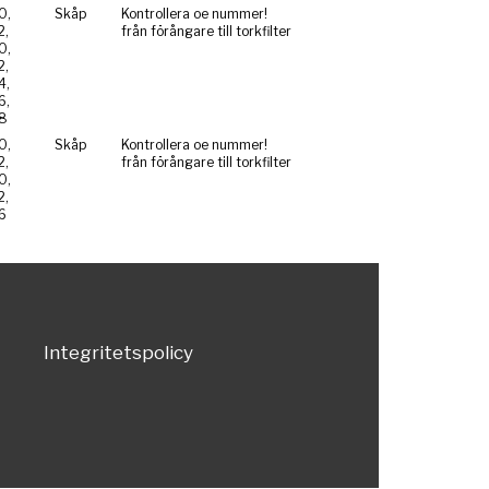
0,
Skåp
Kontrollera oe nummer!
2,
från förångare till torkfilter
0,
2,
4,
6,
8
0,
Skåp
Kontrollera oe nummer!
2,
från förångare till torkfilter
0,
2,
6
Integritetspolicy