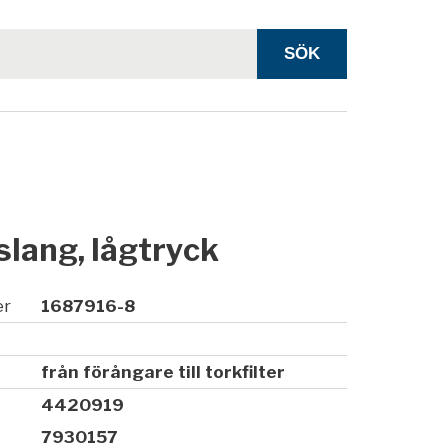
slang, lågtryck
er
1687916-8
från förångare till torkfilter
4420919
7930157