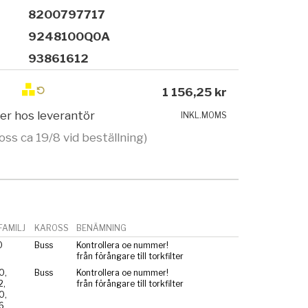
8200797717
9248100Q0A
93861612
1 156,25 kr
ger hos leverantör
INKL.MOMS
oss ca 19/8 vid beställning)
AMILJ
KAROSS
BENÄMNING
0
Buss
Kontrollera oe nummer!
från förångare till torkfilter
0,
Buss
Kontrollera oe nummer!
2,
från förångare till torkfilter
0,
6