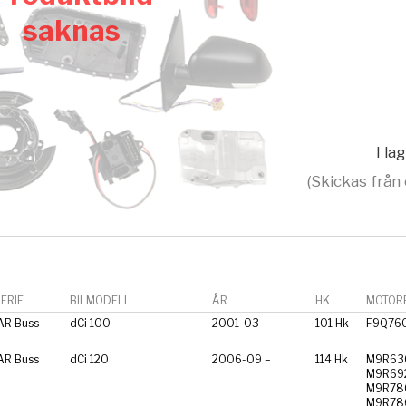
saknas
I la
(Skickas från 
ERIE
BILMODELL
ÅR
HK
MOTORF
AR Buss
dCi 100
2001-03 –
101 Hk
F9Q76
AR Buss
dCi 120
2006-09 –
114 Hk
M9R63
M9R69
M9R78
M9R78