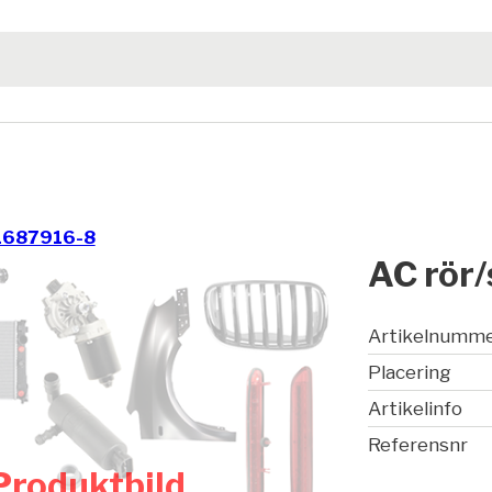
1687916-8
AC rör/
Artikelnumm
Placering
Artikelinfo
Referensnr
Produktbild