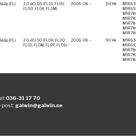
 Skåp (FL)
2.0 dCi 115 (FL01, FL0U,
2006-08 –
114 Hk
M9R63
FL00, FL0H, FL0M)
M9R69
M9R78
M9R78
M9R78
M9R78
M9R78
 Skåp (FL)
2.0 dCi 90 (FL0H, FL00,
2006-08 –
90 Hk
M9R63
FL01, FL0M, FL0P, FL0S)
M9R69
M9R78
M9R78
M9R78
el:
036-31 17 70
-post:
galwin@galwin.se