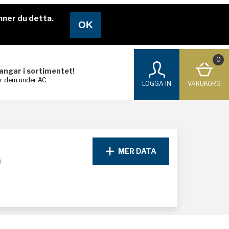
nner du detta.
0
langar i sortimentet!
ar dem under AC
LOGGA IN
VARUKORG
MER DATA
D