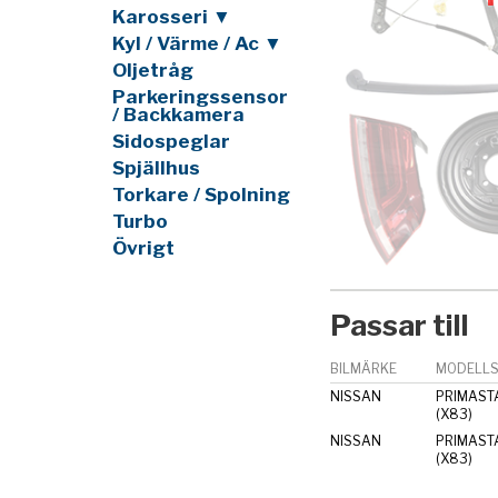
Karosseri ▼
Kyl / Värme / Ac ▼
Oljetråg
Parkeringssensor
/ Backkamera
Sidospeglar
Spjällhus
Torkare / Spolning
Turbo
Övrigt
Passar till
BILMÄRKE
MODELLS
NISSAN
PRIMAST
(X83)
NISSAN
PRIMAST
(X83)