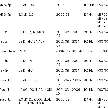
AR Skåp
1.9 dCi 100
2002-09 –
100 Hk
F9Q76
AR Skåp
2.0 dCi 115
2006-09 –
114 Hk
M9R63
M9R69
M9R78
M9R78
 Buss
1.9 DI (F7, J7, A07)
2001-08 – 2006-
80 Hk
F9Q76
07
 Buss
1.9 DTI (F7, J7, A07)
2001-08 – 2014-
101 Hk
F9Q76
07
Flak/chassi
1.9 DTI
2001-02 – 2010-12
101 Hk
F9Q76
 Skåp
1.9 DI (F7)
2001-08 – 2006-
80 Hk
F9Q76
07
 Skåp
1.9 DTI (F7)
2001-08 – 2014-
101 Hk
F9Q76
07
Buss (JL)
1.9 dCi (JL0B)
2001-04 – 2003-
80 Hk
F9Q76
07
Buss (JL)
1.9 dCI 100 (JL0C, JL0K)
2001-03 – 2006-
101 Hk
F9Q76
10
Buss (JL)
2.0 dCi 115 (JL00, JL01,
2006-08 –
114 Hk
M9R63
JL0H, JL0M, JL0U)
M9R69
M9R78