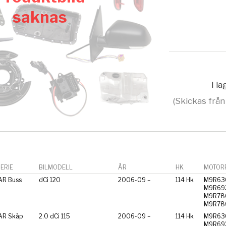
saknas
I l
(Skickas från
ERIE
BILMODELL
ÅR
HK
MOTORF
AR Buss
dCi 120
2006-09 –
114 Hk
M9R63
M9R69
M9R78
M9R78
AR Skåp
2.0 dCi 115
2006-09 –
114 Hk
M9R63
M9R69