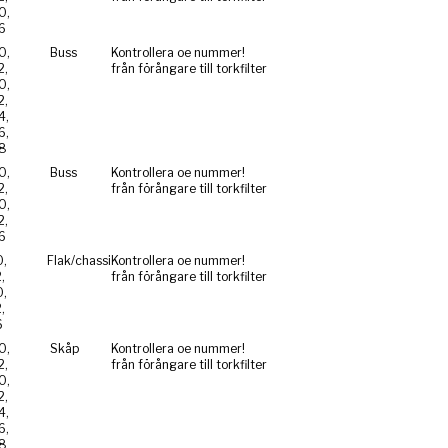
0,
6
0,
Buss
Kontrollera oe nummer!
2,
från förångare till torkfilter
0,
2,
4,
6,
8
0,
Buss
Kontrollera oe nummer!
2,
från förångare till torkfilter
0,
2,
6
,
Flak/chassi
Kontrollera oe nummer!
,
från förångare till torkfilter
,
,
6
0,
Skåp
Kontrollera oe nummer!
2,
från förångare till torkfilter
0,
2,
4,
6,
8