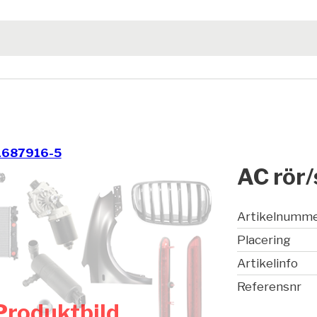
1687916-5
AC rör/
Artikelnumm
Placering
Artikelinfo
Referensnr
Produktbild