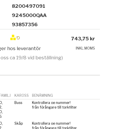
8200497091
9245000QAA
93857356
743,75 kr
ager hos leverantör
INKL.MOMS
 oss ca 19/8 vid beställning)
AMILJ
KAROSS
BENÄMNING
0,
Buss
Kontrollera oe nummer!
2,
från förångare till torkfilter
0,
6
0,
Skåp
Kontrollera oe nummer!
2,
från förångare till torkfilter