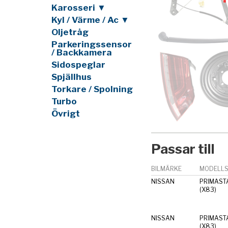
Karosseri ▼
Kyl / Värme / Ac ▼
Oljetråg
Parkeringssensor
/ Backkamera
Sidospeglar
Spjällhus
Torkare / Spolning
Turbo
Övrigt
Passar till
BILMÄRKE
MODELLS
NISSAN
PRIMAST
(X83)
NISSAN
PRIMAST
(X83)