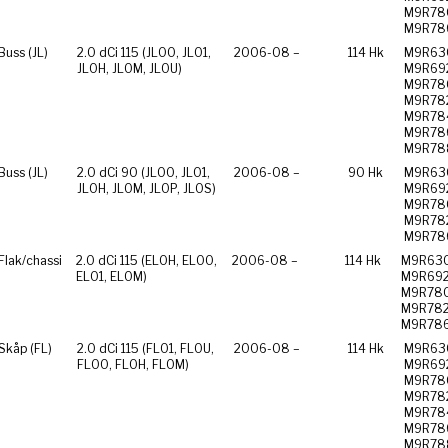
M9R78
M9R78
Buss (JL)
2.0 dCi 115 (JL00, JL01,
2006-08 –
114 Hk
M9R63
JL0H, JL0M, JL0U)
M9R69
M9R78
M9R78
M9R78
M9R78
M9R78
Buss (JL)
2.0 dCi 90 (JL00, JL01,
2006-08 –
90 Hk
M9R63
JL0H, JL0M, JL0P, JL0S)
M9R69
M9R78
M9R78
M9R78
Flak/chassi
2.0 dCi 115 (EL0H, EL00,
2006-08 –
114 Hk
M9R630
EL01, EL0M)
M9R692
M9R780
M9R782
M9R78
 Skåp (FL)
2.0 dCi 115 (FL01, FL0U,
2006-08 –
114 Hk
M9R63
FL00, FL0H, FL0M)
M9R69
M9R78
M9R78
M9R78
M9R78
M9R78