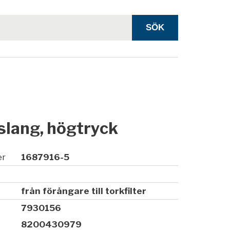
slang, högtryck
er
1687916-5
från förångare till torkfilter
7930156
8200430979