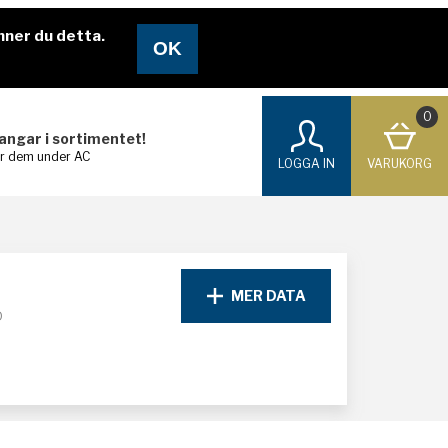
nner du detta.
0
langar i sortimentet!
ar dem under AC
LOGGA IN
VARUKORG
MER DATA
D