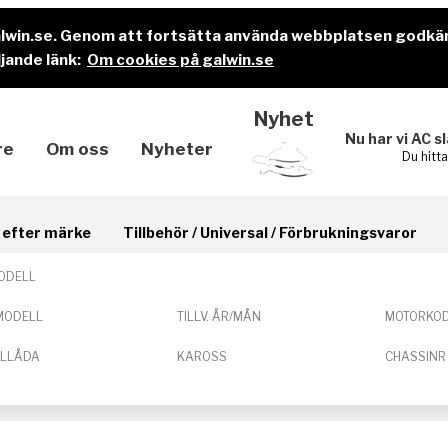
alwin.se. Genom att fortsätta använda webbplatsen godkä
jande länk:
Om cookies på galwin.se
Nyhet
Nu har vi AC s
re
Om oss
Nyheter
Du hitt
il efter märke
Tillbehör / Universal / Förbrukningsvaror
ODELL
MODELL
TILLV. ÅR/MÅN
MOTORKO
ELLÅDA
KAROSS
CHASSINR