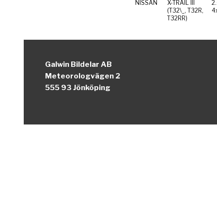
NISSAN
X-TRAIL III
2
(T32\_, T32R,
4
T32RR)
Galwin Bildelar AB
Meteorologvägen 2
555 93 Jönköping