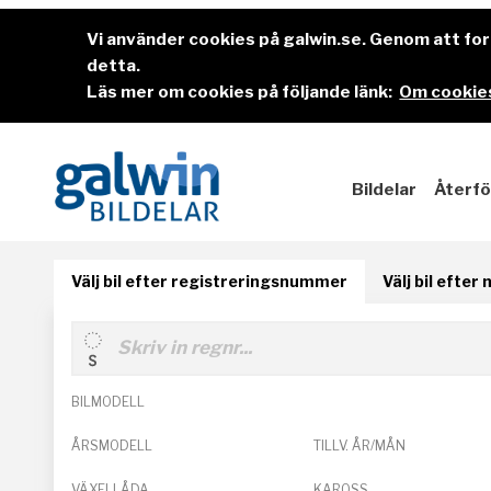
Vi använder cookies på galwin.se. Genom att f
detta.
Läs mer om cookies på följande länk:
Om cookies
Bildelar
Återfö
Välj bil efter registreringsnummer
Välj bil efter
BILMODELL
ÅRSMODELL
TILLV. ÅR/MÅN
VÄXELLÅDA
KAROSS