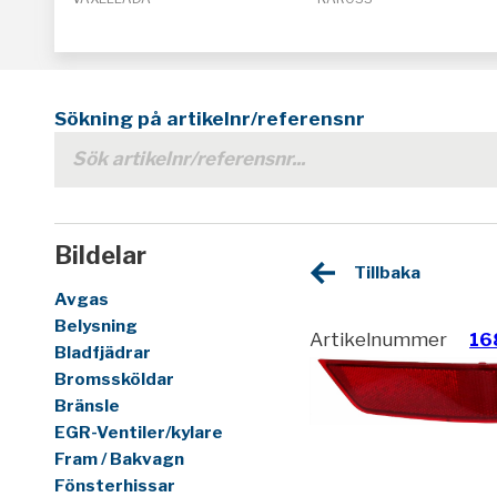
Sökning på artikelnr/referensnr
Bildelar
Tillbaka
Avgas
Belysning
Artikelnummer
16
Bladfjädrar
Bromssköldar
Bränsle
EGR-Ventiler/kylare
Fram / Bakvagn
Fönsterhissar