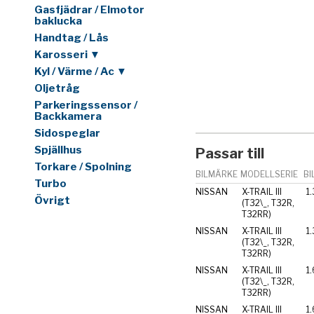
Gasfjädrar / Elmotor
baklucka
Handtag / Lås
Karosseri ▼
Kyl / Värme / Ac ▼
Oljetråg
Parkeringssensor /
Backkamera
Sidospeglar
Spjällhus
Passar till
Torkare / Spolning
BILMÄRKE
MODELLSERIE
BI
Turbo
NISSAN
X-TRAIL III
1
Övrigt
(T32\_, T32R,
T32RR)
NISSAN
X-TRAIL III
1
(T32\_, T32R,
T32RR)
NISSAN
X-TRAIL III
1
(T32\_, T32R,
T32RR)
NISSAN
X-TRAIL III
1