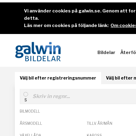
Vi använder cookies på galwin.se. Genom att f
detta.
Läs mer om cookies på följande länk:
Om cookies
Bildelar
Återfö
Välj bil efter registreringsnummer
Välj bil efter
BILMODELL
ÅRSMODELL
TILLV. ÅR/MÅN
VÄXELLÅDA
KAROSS