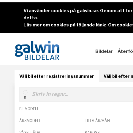
Vi använder cookies på galwin.se. Genom att f
detta.
Läs mer om cookies på följande länk:
Om cookies
Bildelar
Återfö
Välj bil efter registreringsnummer
Välj bil efter
BILMODELL
ÅRSMODELL
TILLV. ÅR/MÅN
VÄXELLÅDA
KAROSS