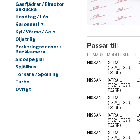
Gasfjädrar / Elmotor
baklucka
Handtag / Lås
Karosseri ▼
Kyl / Värme / Ac ▼
Oljetråg
Passar till
Parkeringssensor /
Backkamera
BILMÄRKE
MODELLSERIE
BI
Sidospeglar
NISSAN
X-TRAIL III
1
Spjällhus
(T32\_, T32R,
T32RR)
Torkare / Spolning
NISSAN
X-TRAIL III
1
Turbo
(T32\_, T32R,
Övrigt
T32RR)
NISSAN
X-TRAIL III
1
(T32\_, T32R,
T32RR)
NISSAN
X-TRAIL III
1
(T32\_, T32R,
4
T32RR)
NISSAN
X-TRAIL III
1
(T32\_, T32R,