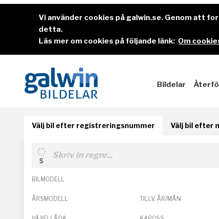
Vi använder cookies på galwin.se. Genom att f
detta.
Läs mer om cookies på följande länk:
Om cookies
Bildelar
Återfö
Välj bil efter registreringsnummer
Välj bil efter
BILMODELL
ÅRSMODELL
TILLV. ÅR/MÅN
VÄXELLÅDA
KAROSS