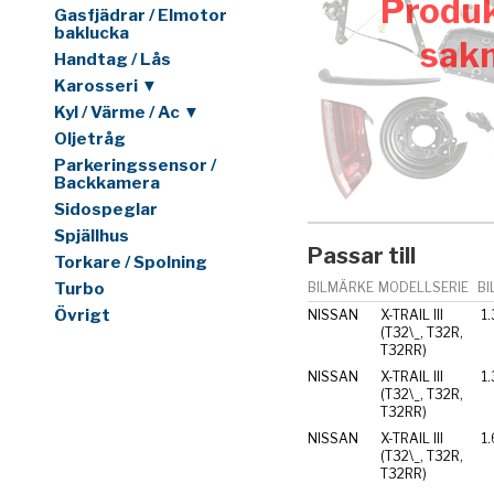
Produk
Gasfjädrar / Elmotor
baklucka
sak
Handtag / Lås
Karosseri ▼
Kyl / Värme / Ac ▼
Oljetråg
Parkeringssensor /
Backkamera
Sidospeglar
Spjällhus
Passar till
Torkare / Spolning
Turbo
BILMÄRKE
MODELLSERIE
BI
Övrigt
NISSAN
X-TRAIL III
1
(T32\_, T32R,
T32RR)
NISSAN
X-TRAIL III
1
(T32\_, T32R,
T32RR)
NISSAN
X-TRAIL III
1
(T32\_, T32R,
T32RR)