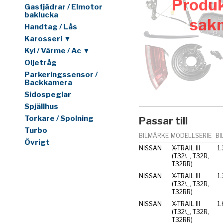
Produk
Gasfjädrar / Elmotor
baklucka
sak
Handtag / Lås
Karosseri ▼
Kyl / Värme / Ac ▼
Oljetråg
Parkeringssensor /
Backkamera
Sidospeglar
Spjällhus
Torkare / Spolning
Passar till
Turbo
BILMÄRKE
MODELLSERIE
BI
Övrigt
NISSAN
X-TRAIL III
1
(T32\_, T32R,
T32RR)
NISSAN
X-TRAIL III
1
(T32\_, T32R,
T32RR)
NISSAN
X-TRAIL III
1
(T32\_, T32R,
T32RR)