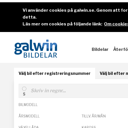
Vi använder cookies på galwin.se. Genom att f
detta.
Läs mer om cookies på följande länk:
Om cookies
Bildelar
Återfö
Välj bil efter registreringsnummer
Välj bil efter
BILMODELL
ÅRSMODELL
TILLV. ÅR/MÅN
VÄXELLÅDA
KAROSS