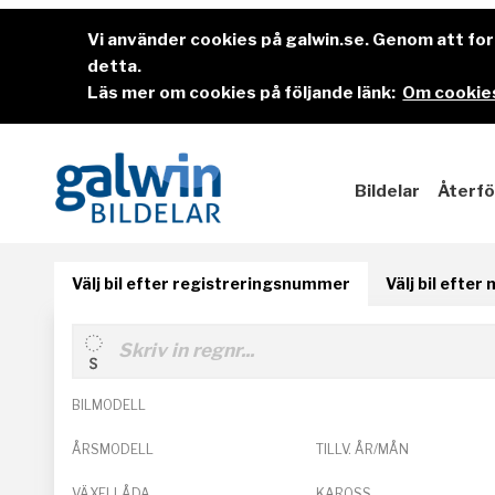
Vi använder cookies på galwin.se. Genom att f
detta.
Läs mer om cookies på följande länk:
Om cookies
Bildelar
Återfö
Välj bil efter registreringsnummer
Välj bil efter
BILMODELL
ÅRSMODELL
TILLV. ÅR/MÅN
VÄXELLÅDA
KAROSS