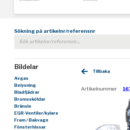
Sökning på artikelnr/referensnr
Bildelar
Tillbaka
Avgas
Belysning
Artikelnummer
16
Bladfjädrar
Bromssköldar
Bränsle
EGR-Ventiler/kylare
Fram / Bakvagn
Fönsterhissar