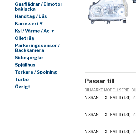
Gasfjädrar / Elmotor
baklucka
Handtag / Lås
Karosseri ▼
Kyl / Värme / Ac ▼
Oljetråg
Parkeringssensor /
Backkamera
Sidospeglar
Spjällhus
Torkare / Spolning
Turbo
Passar till
Övrigt
BILMÄRKE
MODELLSERIE
BI
NISSAN
X-TRAIL II (T31)
2
NISSAN
X-TRAIL II (T31)
2
NISSAN
X-TRAIL II (T31)
2