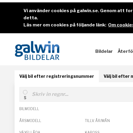
Vi använder cookies på galwin.se. Genom att f
detta.
Läs mer om cookies på följande länk:
Om cookies
Bildelar
Återfö
Välj bil efter registreringsnummer
Välj bil efter
BILMODELL
ÅRSMODELL
TILLV. ÅR/MÅN
VÄXELLÅDA
KAROSS