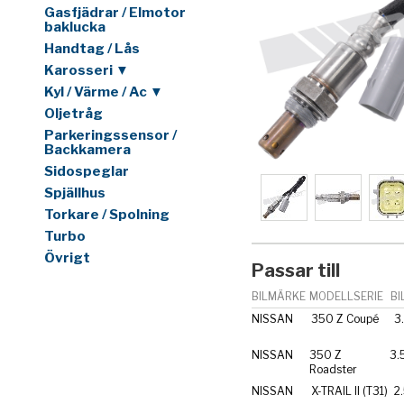
Gasfjädrar / Elmotor
baklucka
Handtag / Lås
Karosseri ▼
Kyl / Värme / Ac ▼
Oljetråg
Parkeringssensor /
Backkamera
Sidospeglar
Spjällhus
Torkare / Spolning
Turbo
Övrigt
Passar till
BILMÄRKE
MODELLSERIE
BI
NISSAN
350 Z Coupé
3
NISSAN
350 Z
3.
Roadster
NISSAN
X-TRAIL II (T31)
2