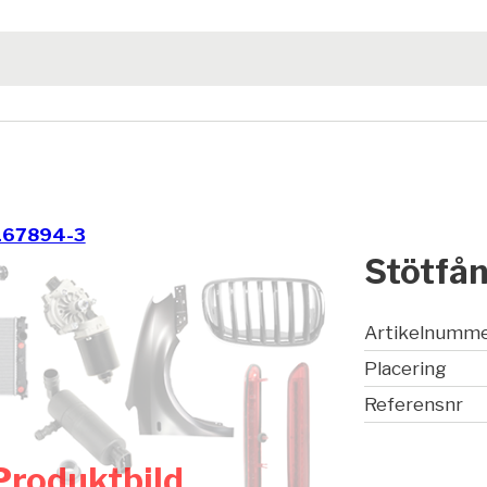
167894-3
Stötfån
Artikelnumm
Placering
Referensnr
Produktbild