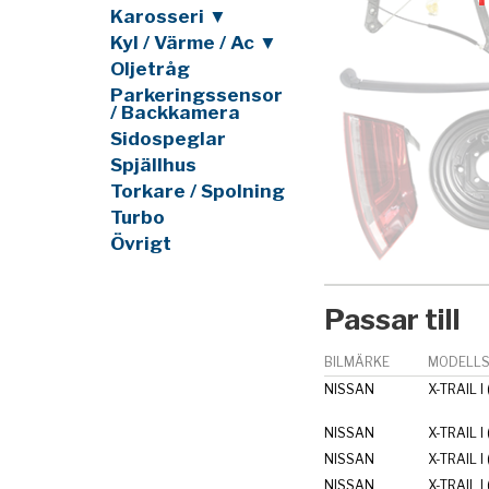
Karosseri ▼
Kyl / Värme / Ac ▼
Oljetråg
Parkeringssensor
/ Backkamera
Sidospeglar
Spjällhus
Torkare / Spolning
Turbo
Övrigt
Passar till
BILMÄRKE
MODELLS
NISSAN
X-TRAIL I
NISSAN
X-TRAIL I
NISSAN
X-TRAIL I
NISSAN
X-TRAIL I