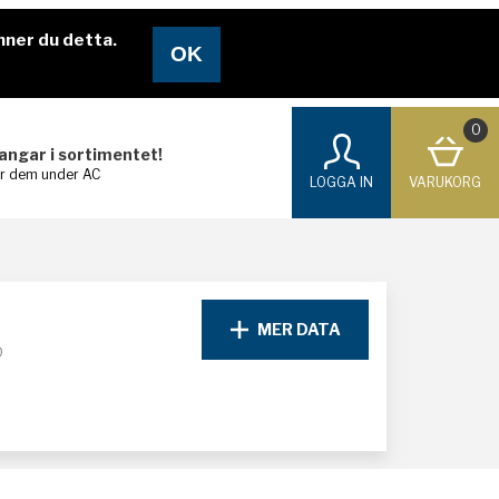
nner du detta.
0
langar i sortimentet!
ar dem under AC
LOGGA IN
VARUKORG
MER DATA
D