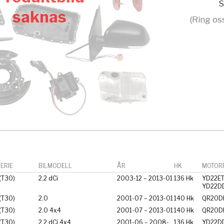
S
saknas
(Ring os
ERIE
BILMODELL
ÅR
HK
MOTORF
 (T30)
2.2 dCi
2003-12 – 2013-01
136 Hk
YD22ET
YD22DD
 (T30)
2.0
2001-07 – 2013-01
140 Hk
QR20D
 (T30)
2.0 4x4
2001-07 – 2013-01
140 Hk
QR20D
 (T30)
2.2 dCi 4x4
2001-06 – 2008-
136 Hk
YD22DD