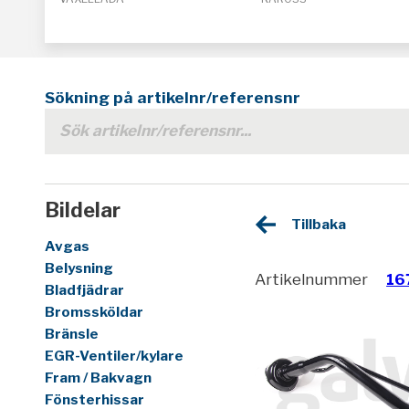
Sökning på artikelnr/referensnr
Bildelar
Tillbaka
Avgas
Belysning
Artikelnummer
16
Bladfjädrar
Bromssköldar
Bränsle
EGR-Ventiler/kylare
Fram / Bakvagn
Fönsterhissar