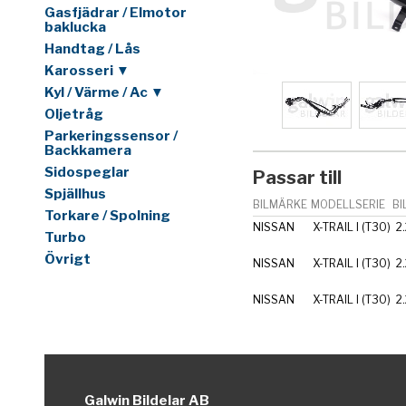
Gasfjädrar / Elmotor
baklucka
Handtag / Lås
Karosseri ▼
Kyl / Värme / Ac ▼
Oljetråg
Parkeringssensor /
Backkamera
Sidospeglar
Passar till
Spjällhus
BILMÄRKE
MODELLSERIE
BI
Torkare / Spolning
NISSAN
X-TRAIL I (T30)
2
Turbo
Övrigt
NISSAN
X-TRAIL I (T30)
2
NISSAN
X-TRAIL I (T30)
2
Galwin Bildelar AB