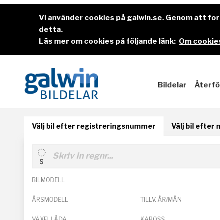
Vi använder cookies på galwin.se. Genom att f
detta.
Läs mer om cookies på följande länk:
Om cookies
Bildelar
Återfö
Välj bil efter registreringsnummer
Välj bil efter
BILMODELL
ÅRSMODELL
TILLV. ÅR/MÅN
VÄXELLÅDA
KAROSS