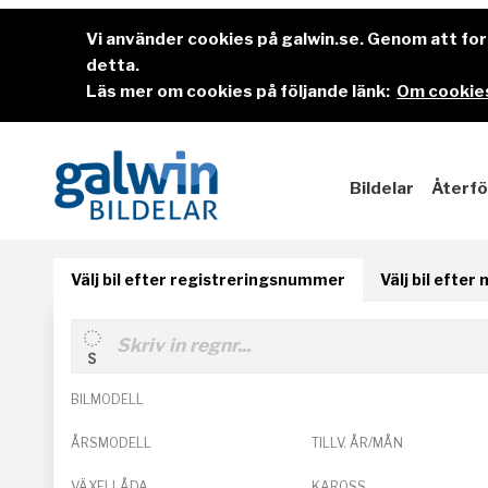
Vi använder cookies på galwin.se. Genom att f
detta.
Läs mer om cookies på följande länk:
Om cookies
Bildelar
Återfö
Välj bil efter registreringsnummer
Välj bil efter
BILMODELL
ÅRSMODELL
TILLV. ÅR/MÅN
VÄXELLÅDA
KAROSS