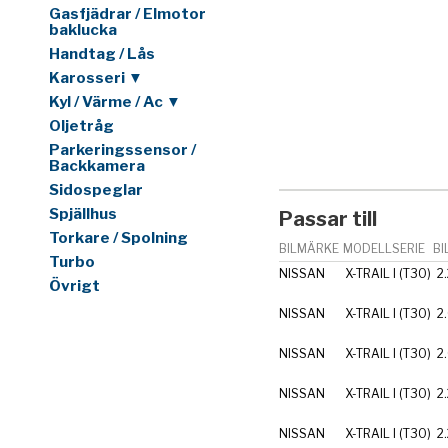
Gasfjädrar / Elmotor
baklucka
Handtag / Lås
Karosseri ▼
Kyl / Värme / Ac ▼
Oljetråg
Parkeringssensor /
Backkamera
Sidospeglar
Spjällhus
Passar till
Torkare / Spolning
BILMÄRKE
MODELLSERIE
BI
Turbo
NISSAN
X-TRAIL I (T30)
2
Övrigt
NISSAN
X-TRAIL I (T30)
2
NISSAN
X-TRAIL I (T30)
2
NISSAN
X-TRAIL I (T30)
2
NISSAN
X-TRAIL I (T30)
2