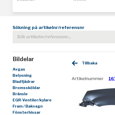
Sökning på artikelnr/referensnr
Bildelar
Tillbaka
Avgas
Belysning
Artikelnummer
16
Bladfjädrar
Bromssköldar
Bränsle
EGR-Ventiler/kylare
Fram / Bakvagn
Fönsterhissar