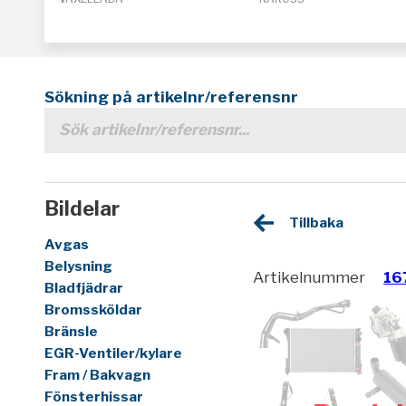
Sökning på artikelnr/referensnr
Bildelar
Tillbaka
Avgas
Belysning
Artikelnummer
16
Bladfjädrar
Bromssköldar
Bränsle
EGR-Ventiler/kylare
Fram / Bakvagn
Fönsterhissar