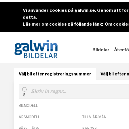
Vi använder cookies på galwin.se. Genom att f
detta.
Läs mer om cookies på följande länk:
Om cookies
Bildelar
Återfö
Välj bil efter registreringsnummer
Välj bil efter
BILMODELL
ÅRSMODELL
TILLV. ÅR/MÅN
VÄXELLÅDA
KAROSS