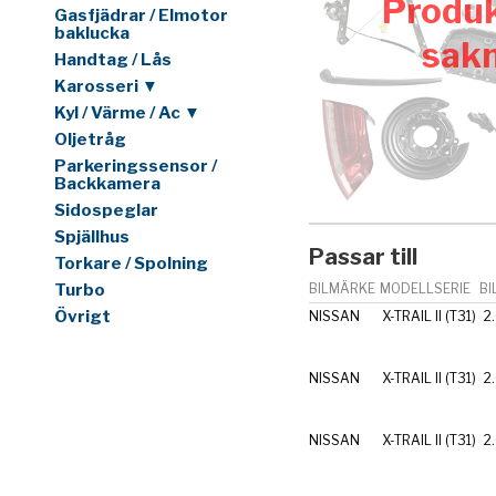
Produk
Gasfjädrar / Elmotor
baklucka
sak
Handtag / Lås
Karosseri ▼
Kyl / Värme / Ac ▼
Oljetråg
Parkeringssensor /
Backkamera
Sidospeglar
Spjällhus
Passar till
Torkare / Spolning
Turbo
BILMÄRKE
MODELLSERIE
BI
Övrigt
NISSAN
X-TRAIL II (T31)
2
NISSAN
X-TRAIL II (T31)
2
NISSAN
X-TRAIL II (T31)
2