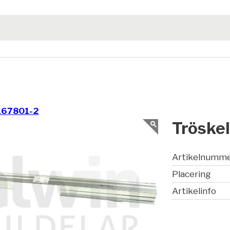
167801-2
Tröske
Artikelnumm
Placering
Artikelinfo