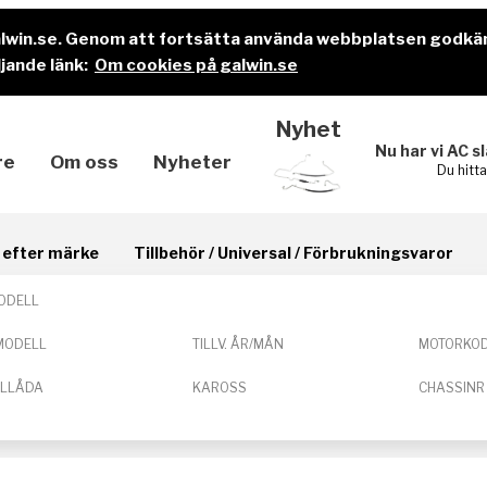
alwin.se. Genom att fortsätta använda webbplatsen godkä
jande länk:
Om cookies på galwin.se
Nyhet
Nu har vi AC s
re
Om oss
Nyheter
Du hitt
il efter märke
Tillbehör / Universal / Förbrukningsvaror
ODELL
MODELL
TILLV. ÅR/MÅN
MOTORKO
ELLÅDA
KAROSS
CHASSINR