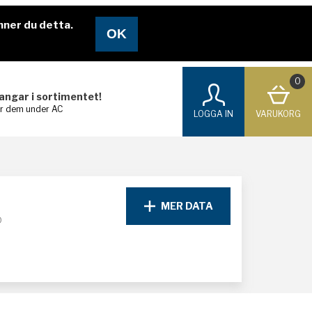
nner du detta.
0
langar i sortimentet!
ar dem under AC
LOGGA IN
VARUKORG
MER DATA
D