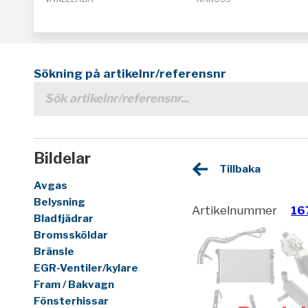
Sökning på artikelnr/referensnr
Bildelar
Tillbaka
Avgas
Belysning
Artikelnummer
16
Bladfjädrar
Bromssköldar
Bränsle
EGR-Ventiler/kylare
Fram / Bakvagn
Fönsterhissar