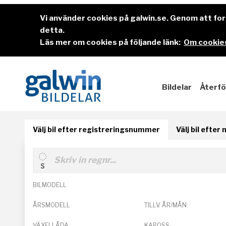
Vi använder cookies på galwin.se. Genom att f
detta.
Läs mer om cookies på följande länk:
Om cookies
Bildelar
Återfö
Välj bil efter registreringsnummer
Välj bil efter
BILMODELL
ÅRSMODELL
TILLV. ÅR/MÅN
VÄXELLÅDA
KAROSS