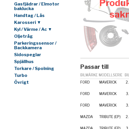
Produk
Gasfjädrar / Elmotor
baklucka
sak
Handtag / Lås
Karosseri ▼
Kyl / Värme / Ac ▼
Oljetråg
Parkeringssensor /
Backkamera
Sidospeglar
Spjällhus
Passar till
Torkare / Spolning
Turbo
BILMÄRKE
MODELLSERIE
BI
Övrigt
FORD
MAVERICK
2
FORD
MAVERICK
3
FORD
MAVERICK
3
MAZDA
TRIBUTE (EP)
2
MAZDA
TRIBUTE (EP)
3