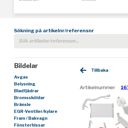
Sökning på artikelnr/referensnr
Bildelar
Tillbaka
Avgas
Belysning
Artikelnummer
16
Bladfjädrar
Bromssköldar
Bränsle
EGR-Ventiler/kylare
Fram / Bakvagn
Fönsterhissar