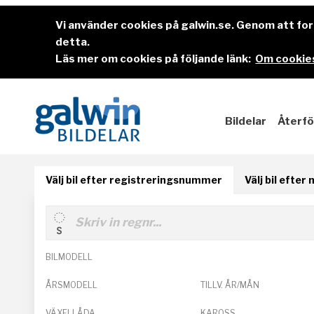
Vi använder cookies på galwin.se. Genom att f
detta.
Läs mer om cookies på följande länk:
Om cookies
Bildelar
Återfö
Välj bil efter registreringsnummer
Välj bil efter
BILMODELL
ÅRSMODELL
TILLV. ÅR/MÅN
VÄXELLÅDA
KAROSS