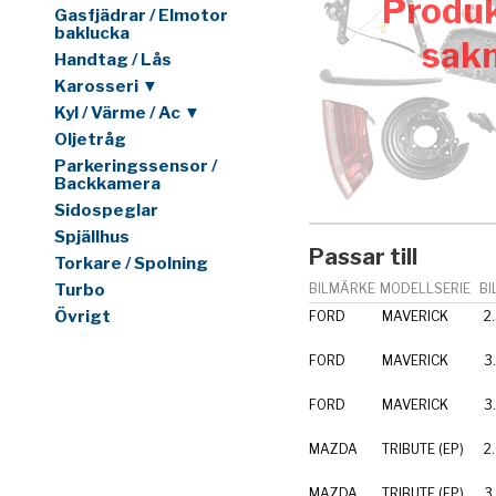
Produk
Gasfjädrar / Elmotor
baklucka
sak
Handtag / Lås
Karosseri ▼
Kyl / Värme / Ac ▼
Oljetråg
Parkeringssensor /
Backkamera
Sidospeglar
Spjällhus
Passar till
Torkare / Spolning
Turbo
BILMÄRKE
MODELLSERIE
BI
Övrigt
FORD
MAVERICK
2
FORD
MAVERICK
3
FORD
MAVERICK
3
MAZDA
TRIBUTE (EP)
2
MAZDA
TRIBUTE (EP)
3