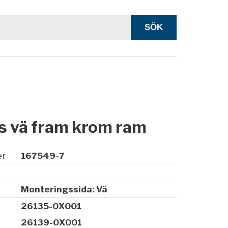
s vä fram krom ram
er
167549-7
Monteringssida: Vä
26135-0X001
26139-0X001