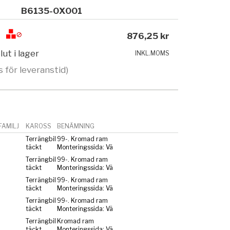
B6135-0X001
876,25 kr
lut i lager
INKL.MOMS
s för leveranstid)
AMILJ
KAROSS
BENÄMNING
Terrängbil
99-. Kromad ram
täckt
Monteringssida: Vä
Terrängbil
99-. Kromad ram
täckt
Monteringssida: Vä
Terrängbil
99-. Kromad ram
täckt
Monteringssida: Vä
Terrängbil
99-. Kromad ram
täckt
Monteringssida: Vä
Terrängbil
Kromad ram
täckt
Monteringssida: Vä