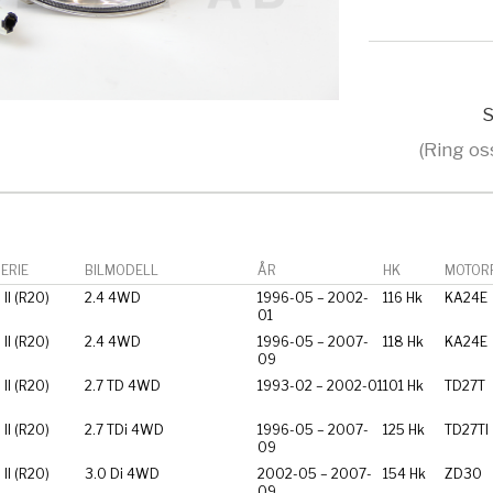
S
(Ring os
ERIE
BILMODELL
ÅR
HK
MOTORF
II (R20)
2.4 4WD
1996-05 – 2002-
116 Hk
KA24E
01
II (R20)
2.4 4WD
1996-05 – 2007-
118 Hk
KA24E
09
II (R20)
2.7 TD 4WD
1993-02 – 2002-01
101 Hk
TD27T
II (R20)
2.7 TDi 4WD
1996-05 – 2007-
125 Hk
TD27TI
09
II (R20)
3.0 Di 4WD
2002-05 – 2007-
154 Hk
ZD30
09