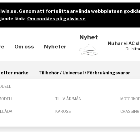
alwin.se. Genom att fortsätta använda webbplatsen godkä
jande länk:
Om cookies på galwin.se
Nyhet
Nu har vi AC s
re
Om oss
Nyheter
Du hitt
il efter märke
Tillbehör / Universal / Förbrukningsvaror
ODELL
MODELL
TILLV. ÅR/MÅN
MOTORKO
ELLÅDA
KAROSS
CHASSINR