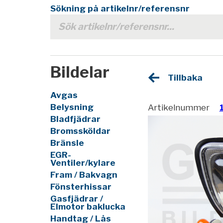
Sökning på artikelnr/referensnr
Bildelar
Tillbaka
Avgas
Belysning
Artikelnummer
Bladfjädrar
Bromssköldar
Bränsle
EGR-
Ventiler/kylare
Fram / Bakvagn
Fönsterhissar
Gasfjädrar /
Elmotor baklucka
Handtag / Lås