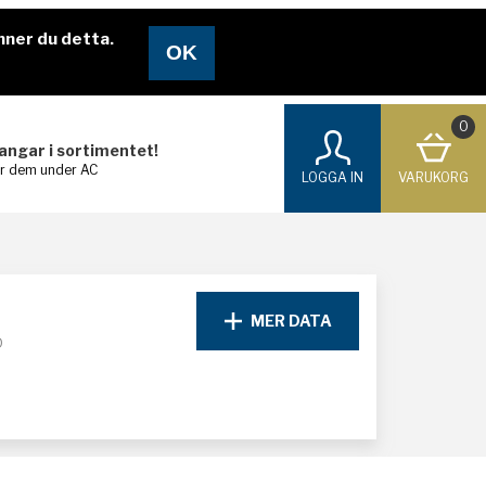
nner du detta.
0
langar i sortimentet!
ar dem under AC
LOGGA IN
VARUKORG
MER DATA
D