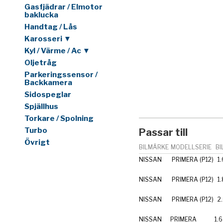
Gasfjädrar / Elmotor
baklucka
Handtag / Lås
Karosseri ▼
Kyl / Värme / Ac ▼
Oljetråg
Parkeringssensor /
Backkamera
Sidospeglar
Spjällhus
Torkare / Spolning
Turbo
Passar till
Övrigt
BILMÄRKE
MODELLSERIE
BI
NISSAN
PRIMERA (P12)
1.
NISSAN
PRIMERA (P12)
1
NISSAN
PRIMERA (P12)
2
NISSAN
PRIMERA
1.6