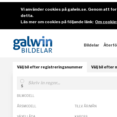
Vi använder cookies på galwin.se. Genom att f
detta.
Läs mer om cookies på följande länk:
Om cookies
Bildelar
Återfö
Välj bil efter registreringsnummer
Välj bil efter
BILMODELL
ÅRSMODELL
TILLV. ÅR/MÅN
VÄXELLÅDA
KAROSS