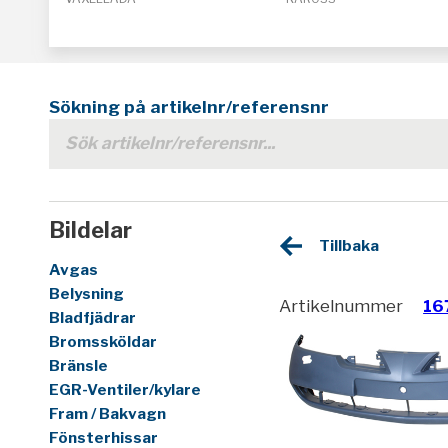
Sökning på artikelnr/referensnr
Bildelar
Tillbaka
Avgas
Belysning
Artikelnummer
16
Bladfjädrar
Bromssköldar
Bränsle
EGR-Ventiler/kylare
Fram / Bakvagn
Fönsterhissar