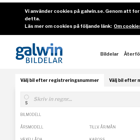
Vi använder cookies på galwin.se. Genom att f
detta.
Läs mer om cookies på följande länk:
Om cookies
Bildelar
Återfö
Välj bil efter registreringsnummer
Välj bil efter
BILMODELL
ÅRSMODELL
TILLV. ÅR/MÅN
VÄXELLÅDA
KAROSS