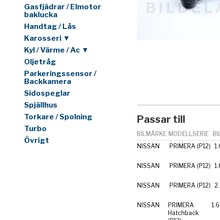
Gasfjädrar / Elmotor
baklucka
Handtag / Lås
Karosseri ▼
Kyl / Värme / Ac ▼
Oljetråg
Parkeringssensor /
Backkamera
Sidospeglar
Spjällhus
Torkare / Spolning
Passar till
Turbo
BILMÄRKE
MODELLSERIE
BI
Övrigt
NISSAN
PRIMERA (P12)
1.
NISSAN
PRIMERA (P12)
1
NISSAN
PRIMERA (P12)
2
NISSAN
PRIMERA
1.6
Hatchback