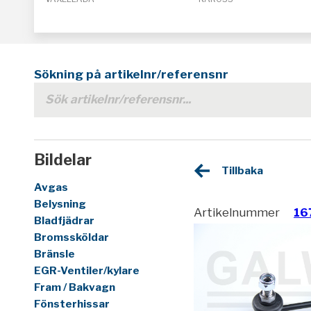
Sökning på artikelnr/referensnr
Bildelar
Tillbaka
Avgas
Belysning
Artikelnummer
16
Bladfjädrar
Bromssköldar
Bränsle
EGR-Ventiler/kylare
Fram / Bakvagn
Fönsterhissar