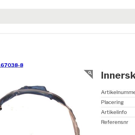
167038-8
Inners
Artikelnumm
Placering
Artikelinfo
Referensnr