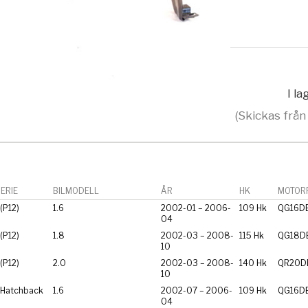
I l
(Skickas från
ERIE
BILMODELL
ÅR
HK
MOTORF
(P12)
1.6
2002-01 – 2006-
109 Hk
QG16D
04
(P12)
1.8
2002-03 – 2008-
115 Hk
QG18D
10
(P12)
2.0
2002-03 – 2008-
140 Hk
QR20D
10
Hatchback
1.6
2002-07 – 2006-
109 Hk
QG16D
04