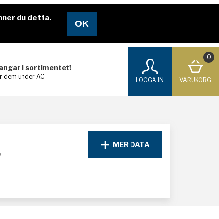
nner du detta.
0
langar i sortimentet!
ar dem under AC
LOGGA IN
VARUKORG
MER DATA
D