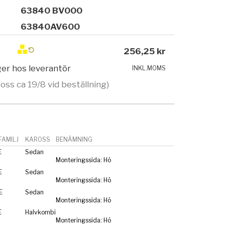
63840 BV000
63840AV600
256,25 kr
ager hos leverantör
INKL.MOMS
 oss ca 19/8 vid beställning)
AMILJ
KAROSS
BENÄMNING
E
Sedan
Monteringssida: Hö
E
Sedan
Monteringssida: Hö
E
Sedan
Monteringssida: Hö
E
Halvkombi
Monteringssida: Hö