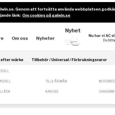
alwin.se. Genom att fortsätta använda webbplatsen godkä
jande länk:
Om cookies på galwin.se
Nyhet
Nu har vi AC s
re
Om oss
Nyheter
Du hitt
il efter märke
Tillbehör / Universal / Förbrukningsvaror
ODELL
MODELL
TILLV. ÅR/MÅN
MOTORKO
ELLÅDA
KAROSS
CHASSINR