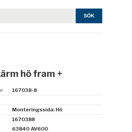
kärm hö fram +
er
167038-8
Monteringssida: Hö
1670388
63840 AV600