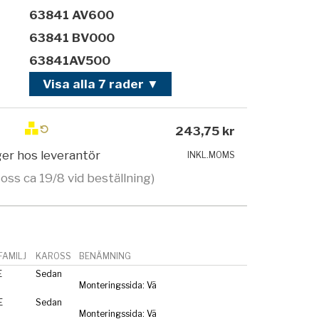
63841 AV600
63841 BV000
63841AV500
Visa alla 7 rader ▼
243,75 kr
ager hos leverantör
INKL.MOMS
 oss ca 19/8 vid beställning)
AMILJ
KAROSS
BENÄMNING
E
Sedan
Monteringssida: Vä
E
Sedan
Monteringssida: Vä