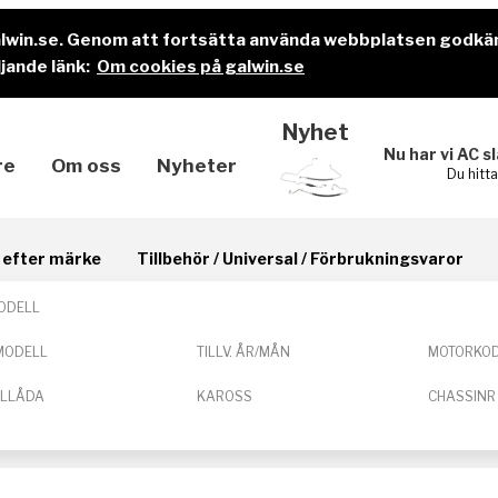
alwin.se. Genom att fortsätta använda webbplatsen godkä
jande länk:
Om cookies på galwin.se
Nyhet
Nu har vi AC s
re
Om oss
Nyheter
Du hitt
il efter märke
Tillbehör / Universal / Förbrukningsvaror
ODELL
MODELL
TILLV. ÅR/MÅN
MOTORKO
ELLÅDA
KAROSS
CHASSINR