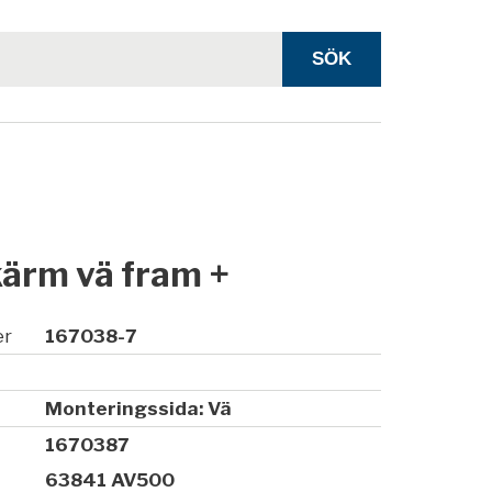
kärm vä fram +
er
167038-7
Monteringssida: Vä
1670387
63841 AV500