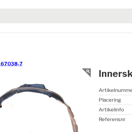
167038-7
Inners
Artikelnumm
Placering
Artikelinfo
Referensnr