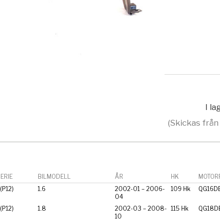
I l
(Skickas från
ERIE
BILMODELL
ÅR
HK
MOTORF
(P12)
1.6
2002-01 – 2006-
109 Hk
QG16D
04
(P12)
1.8
2002-03 – 2008-
115 Hk
QG18D
10