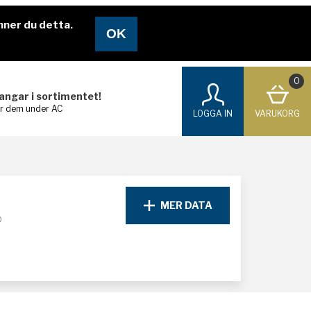
nner du detta.
0
langar i sortimentet!
ar dem under AC
LOGGA IN
VARUKORG
MER DATA
D