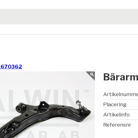
1670362
Bärarm
Artikelnumm
Placering
Artikelinfo
Referensnr