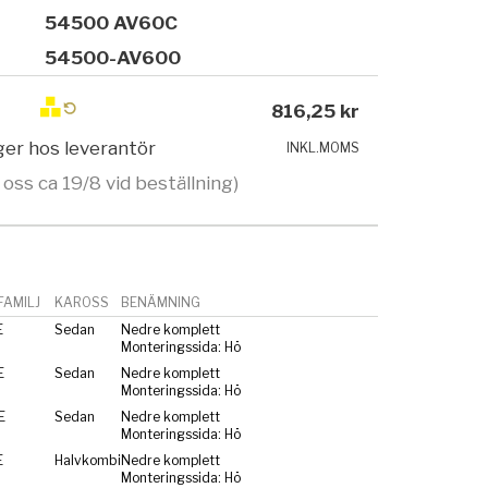
54500 AV60C
54500-AV600
816,25 kr
ager hos leverantör
INKL.MOMS
 oss ca 19/8 vid beställning)
AMILJ
KAROSS
BENÄMNING
E
Sedan
Nedre komplett
Monteringssida: Hö
E
Sedan
Nedre komplett
Monteringssida: Hö
E
Sedan
Nedre komplett
Monteringssida: Hö
E
Halvkombi
Nedre komplett
Monteringssida: Hö