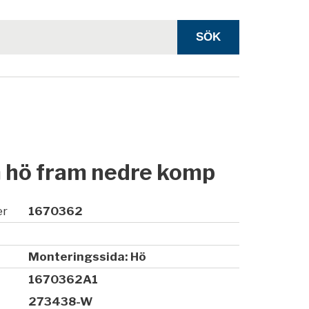
 hö fram nedre komp
er
1670362
Monteringssida: Hö
1670362A1
273438-W