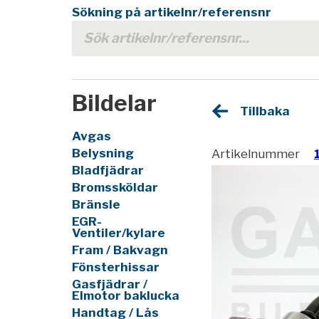
Sökning på artikelnr/referensnr
Bildelar
Tillbaka
Avgas
Belysning
Artikelnummer
Bladfjädrar
Bromssköldar
Bränsle
EGR-
Ventiler/kylare
Fram / Bakvagn
Fönsterhissar
Gasfjädrar /
Elmotor baklucka
Handtag / Lås