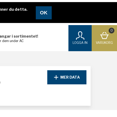
nner du detta.
0
langar i sortimentet!
ar dem under AC
LOGGA IN
VARUKORG
MER DATA
D