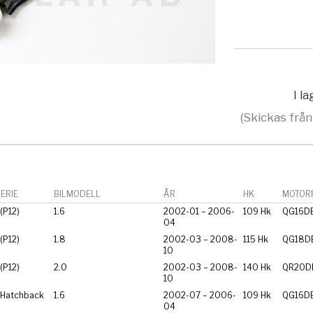
I l
(Skickas från
ERIE
BILMODELL
ÅR
HK
MOTORF
(P12)
1.6
2002-01 – 2006-
109 Hk
QG16D
04
(P12)
1.8
2002-03 – 2008-
115 Hk
QG18D
10
(P12)
2.0
2002-03 – 2008-
140 Hk
QR20D
10
Hatchback
1.6
2002-07 – 2006-
109 Hk
QG16D
04