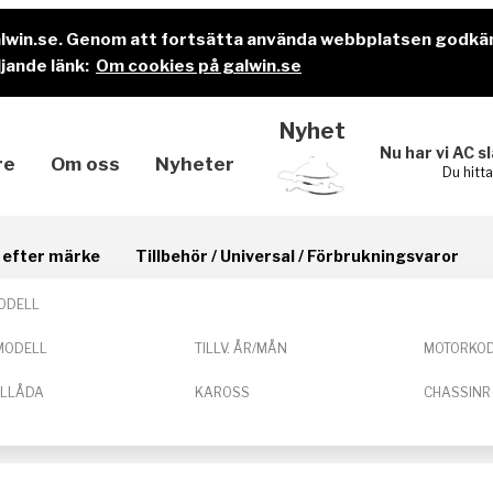
alwin.se. Genom att fortsätta använda webbplatsen godkä
jande länk:
Om cookies på galwin.se
Nyhet
Nu har vi AC s
re
Om oss
Nyheter
Du hitt
il efter märke
Tillbehör / Universal / Förbrukningsvaror
ODELL
MODELL
TILLV. ÅR/MÅN
MOTORKO
ELLÅDA
KAROSS
CHASSINR