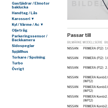
Gasfjädrar / Elmotor
baklucka
Handtag / Lås
Karosseri ▼
Kyl / Värme / Ac ▼
Oljetråg
Passar till
Parkeringssensor /
Backkamera
BILMÄRKE
MODELLSERIE
BI
Sidospeglar
NISSAN
PRIMERA (P12)
1.
Spjällhus
Torkare / Spolning
NISSAN
PRIMERA (P12)
1
Turbo
NISSAN
PRIMERA (P12)
2
Övrigt
NISSAN
PRIMERA Kombi
1.
(WP12)
NISSAN
PRIMERA Kombi
1
(WP12)
NISSAN
PRIMERA Kombi
2
(WP12)
NISSAN
PRIMERA Kombi
2