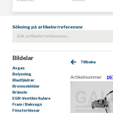
Sökning på artikelnr/referensnr
Bildelar
Tillbaka
Avgas
Belysning
Artikelnummer
16
Bladfjädrar
Bromssköldar
Bränsle
EGR-Ventiler/kylare
Fram / Bakvagn
Fönsterhissar