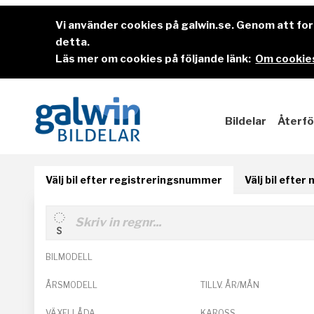
Vi använder cookies på galwin.se. Genom att f
detta.
Läs mer om cookies på följande länk:
Om cookies
Bildelar
Återfö
Välj bil efter registreringsnummer
Välj bil efter
BILMODELL
ÅRSMODELL
TILLV. ÅR/MÅN
VÄXELLÅDA
KAROSS