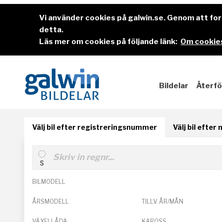
Vi använder cookies på galwin.se. Genom att f
detta.
Läs mer om cookies på följande länk:
Om cookies
Bildelar
Återfö
Välj bil efter registreringsnummer
Välj bil efter
BILMODELL
ÅRSMODELL
TILLV. ÅR/MÅN
VÄXELLÅDA
KAROSS