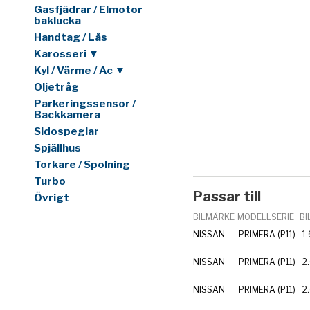
Gasfjädrar / Elmotor
baklucka
Handtag / Lås
Karosseri ▼
Kyl / Värme / Ac ▼
Oljetråg
Parkeringssensor /
Backkamera
Sidospeglar
Spjällhus
Torkare / Spolning
Turbo
Passar till
Övrigt
BILMÄRKE
MODELLSERIE
BI
NISSAN
PRIMERA (P11)
1
NISSAN
PRIMERA (P11)
2
NISSAN
PRIMERA (P11)
2